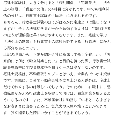
宅建士試験は、大きく分けると「権利関係」「宅建業法」「法令
上の制限」「税金その他」の4科目に分かれます。中でも権利関
係の分野は、行政書士試験の「民法」に含まれるのです。
もちろん、行政書士試験のほうがはるかに宅建よりは難しくなり
ますが、全くの法律初学者が一から勉強するよりは、宅建取得者
のほうが理解度は早く学びやすくなります。また、宅建で学ぶ
「法令上の制限」も行政書士の試験分野である「行政法」にかぶ
る部分もあるのです。
上記の理由から、不動産関連会社に所属して働く宅建士が、「将
来的には何かで独立開業したい」と目的を持った際、行政書士試
験を在職中に学び資格取得を狙うケースは少なくないのです。
宅建士資格は、不動産取引のプロとはいえ、企業内でいかす資格
です。実際に、自分で不動産会社を立ち上げる人以外は、宅建士
だけで独立するのは難しいでしょう。そのために、在職中に、勉
強範囲がかぶる行政書士を取得しておけば、独立開業を狙えるよ
うになるのです。また、不動産会社に勤務していると、さまざま
なお客さまに出会うために、営業力や人脈を培うことができま
す。独立開業した際にいかすことができるでしょう。