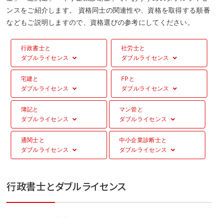
ンスをご紹介します。 資格同士の関連性や、資格を取得する順番
などもご説明しますので、資格選びの参考にしてください。
行政書士と
社労士と
ダブルライセンス
ダブルライセンス
down
down
宅建と
FPと
ダブルライセンス
ダブルライセンス
down
down
簿記と
マン管と
ダブルライセンス
ダブルライセンス
down
down
通関士と
中小企業診断士と
ダブルライセンス
ダブルライセンス
down
down
行政書士とダブルライセンス