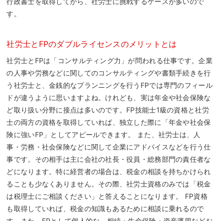
行政書士を取得してから、社労士に挑戦するケースが多いので
す。
社労士とFPのダブルライセンスのメリットとは
社労士とFPは「コンサルティング力」が問われる仕事です。企業
の人事や労務などに関してのコンサルティングや書類手続きを行
う社労士と、金銭的なプランニングを行うFPでは専門のフィール
ドが違うように思いますよね。けれども、実は年金や社会保険な
ど取り扱い分野に接点は多いのです。FP技能士1級の資格と社労
士の両方の資格を取得していれば、独立した際に「年金や社会保
険に強いFP」としてアピールできます。 また、社労士は、人
事・労務・社会保険などに関して企業にアドバイスなどを行う仕
事です。その相手は主に会社の社長・役員・総務部門の責任者な
どになります。特に経営者の場合は、税金の相談を持ちかけられ
ることも少なくありません。その際、社労士資格のみでは「税金
は税理士にご相談ください」と答えることになります。 FP資格
も取得していれば、税金の知識もあるために相談に乗れるので
す。また、FPとして個人的な、相続・生命保険・資産運用などお