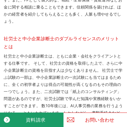
金に関する相談に乗ることもできます。信頼関係を築ければ、ほ
かの経営者を紹介してもらえることも多く、人脈も増やせるでし
ょう。
社労士と中小企業診断士のダブルライセンスのメリット
とは
社労士と中小企業診断士は、ともに企業・会社をクライアントと
する仕事です。 そして、社労士の資格を取得した上で、さらに中
小企業診断士の資格を目指す人は少なくありません。 社労士で学
ぶ試験の一部は、中小企業診断士の一次試験にも当てはまるため
に、全くの初学者よりは得点の可能性が高くなるのもその理由の
一つでしょう。また、二次試験では「紙上のコンサルティング」
問題があるのですが、社労士試験で学んだ知識や実務経験をいか
すことができます。 数10年後には、AI人事労務の業務を行うよう
になる……ともいわれています。しかしながら、書類手続きなど
資
料
請
求
お
問
い
合
わ
せ
作業が減少する分、浮いた時間を「より大切な仕事ができるよう
になる」という見方もあるのです。 「いかにいい社員を採用でき