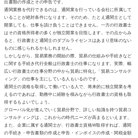
出書類の作成とその申告です。
通関業務を代行できるのは、通関業を行っている会社に所属して
いることが絶対条件になります。そのため、たとえ通関士として
開業しても、仕事を請け負うことはできません。一方の行政書士
はその資格所得者の多くが独立開業を目指します。その点からみ
ると、行政書士と通関士のダブルライセンスはあまり意味のない
ものに感じられるかもしれません。
しかしながら、貿易業務の開始の際、貿易の仕組みや手続きなど
に関する手続き代行全般は行政書士の仕事になります。実際、幅
広い行政書士の仕事分野の中から貿易に特化し「貿易コンサルテ
ィング」の仕事を主にしている人もいるのです。
通関士の資格を取得して働いている人で、将来的に独立開業を考
えるのであれば、勤務中に経験を積みながら行政書士の資格も取
得するもよいでしょう。
グローバル化が進んでいく貿易分野で、詳しい知識を持つ貿易コ
ンサルティングは、これからの時代ニーズが高まるといえます。
また、企業に属する通関士が、行政書士資格W取得すれば、通関
の手続き・申告書類の作成と申告・インボイスの作成・関税金額