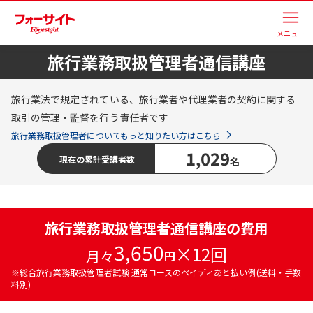
メニュー
旅行業務取扱管理者通信講座
旅行業法で規定されている、旅行業者や代理業者の契約に関する
取引の管理・監督を行う責任者です
旅行業務取扱管理者
についてもっと知りたい方はこちら
1,029
現在の累計受講者数
名
旅行業務取扱管理者通信講座の費用
3,650
×
12
回
月々
円
※
総合旅行業務取扱管理者試験 通常コース
のペイディあと払い例
(送料・手数
料別)