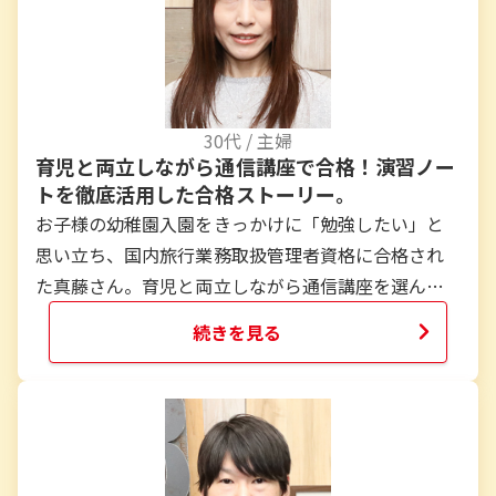
30
代 /
主婦
育児と両立しながら通信講座で合格！演習ノー
トを徹底活用した合格ストーリー。
お子様の幼稚園入園をきっかけに「勉強したい」と
思い立ち、国内旅行業務取扱管理者資格に合格され
た真藤さん。育児と両立しながら通信講座を選んだ
理由、テキストや講義の使い方、実際に効果のあっ
続きを見る
た演習ノートやスキマ時間の活用法まで、試験対策
のリアルな声をお届けします。
...