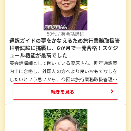
す。
...
50
代 /
英会話講師
通訳ガイドの夢をかなえるため旅行業務取扱管
理者試験に挑戦し、6か月で一発合格！スケジ
ュール機能が最高でした
英会話講師として働いている栗原さん。昨年通訳案
内士に合格し、外国人の方へより良いおもてなしを
したいという思いから、今回は旅行業務取扱管理者
試験に挑戦することに。講師をしながらの受験勉強
続きを見る
という忙しい日々の中、勉強時間の確保で役立った
のはManaBunのスケジュール機能だそう。さらに、
フォーサイトのテキストや過去問題集、講義動画を
使ってみた感想など、様々なことを伺いました。
...