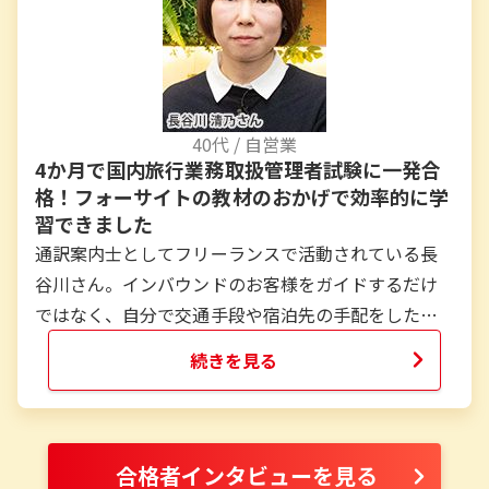
ューしました。
...
40
代 /
自営業
4か月で国内旅行業務取扱管理者試験に一発合
格！フォーサイトの教材のおかげで効率的に学
習できました
通訳案内士としてフリーランスで活動されている長
谷川さん。インバウンドのお客様をガイドするだけ
ではなく、自分で交通手段や宿泊先の手配をしたい
と思ったことから、旅行業務取扱管理者の取得を目
続きを見る
指します。試験までは4か月しかなかったとのことで
すが、効率的に学習を進めた結果、250時間の学習で
一発合格を果たします。今後は通訳案内士と旅行業務
取扱管理者の資格を活かして活躍したいと語る長谷
合格者インタビューを見る