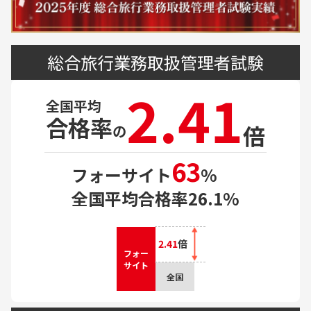
総合旅行業務取扱管理者試験
2.41
全国平均
合格率
倍
の
63
フォーサイト
%
全国平均合格率
26.1
%
2.41
倍
フォー
サイト
全国