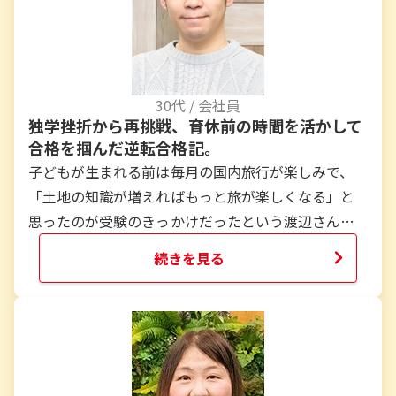
30
代 /
会社員
独学挫折から再挑戦、育休前の時間を活かして
合格を掴んだ逆転合格記。
子どもが生まれる前は毎月の国内旅行が楽しみで、
「土地の知識が増えればもっと旅が楽しくなる」と
思ったのが受験のきっかけだったという渡辺さん。
仕事柄、他分野の知識が得にくく、自己啓発として
続きを見る
資格を取りたいとも考えました。以前に一度独学で
挫折した経験もあり、今回は通学の時間が取れない
代わりに「いつでも観られる講義」と「わかりやす
いテキスト」で再挑戦。結果、国内旅行業務取扱管
理者に合格した渡辺さんの体験を、実際の学習スタ
イルや苦労、モチベーション維持法まで紹介しま