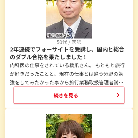
50
代 /
医師
2年連続でフォーサイトを受講し、国内と総合
のダブル合格を果たしました！
内科医の仕事をされている橋爪さん。 もともと旅行
が好きだったことと、現在の仕事とは違う分野の勉
強をしてみたかった事から旅行業務取扱管理者試験
に挑戦。昨年はフォーサイトの国内旅行業務取扱管
続きを見る
理者講座で学習し、試験に一発合格！さらに知識を
深めるために今年は総合旅行業務取扱管理者にチャ
レンジし、昨年と同様に試験に一発合格されまし
た。そんな2年連続でフォーサイトで勉強して合格を
掴み取った橋爪さんに、合格への道のりをインタビ