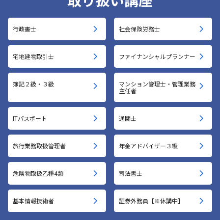
行政書士
社会保険労務士
宅地建物取引士
ファイナンシャルプランナー
簿記２級・３級
マンション管理士・管理業務
主任者
ITパスポート
通関士
旅行業務取扱管理者
年金アドバイザー３級
危険物取扱乙種4類
司法書士
基本情報技術者
証券外務員【※休講中】