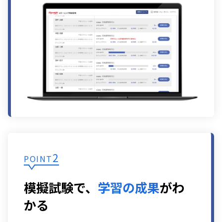
2
POINT
模擬試験で、
学習の成果
がわ
かる