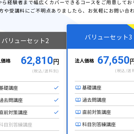
から経験者まで幅広くカバーできるコースをご用意してお
方や受講料にご不明点ありましたら、お気軽にお問い合
バリューセット3
バリューセット2
67,650
62,810
法人価格
人価格
円
(税込/送
(税込/送料別)
基礎講座
基礎講座
過去問講座
過去問講座
直前対策講座
直前対策講座
科目別答練講座
科目別答練講座