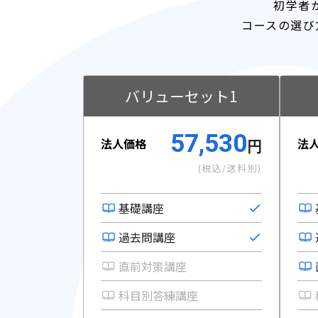
初学者
コースの選び
バリューセット1
57,530
法人価格
法
円
(税込/送料別)
基礎講座
過去問講座
直前対策講座
科目別答練講座