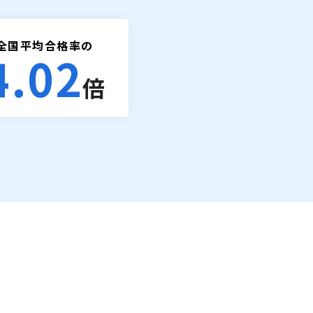
全国平均合格率の
4.02
倍