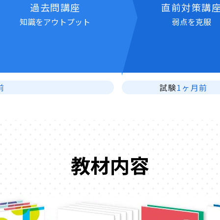
過去問講座
直前対策講
知識をアウトプット
弱点を克服
前
試験
1ヶ月前
教材内容