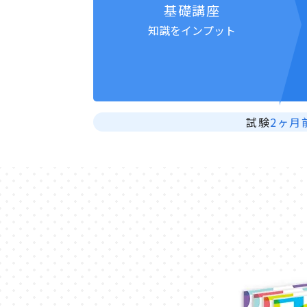
基礎講座
知識をインプット
試験
2ヶ月