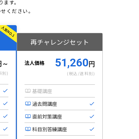
ります。
わせください。
再チャレンジセット
51,260
法人価格
円～
円
料別)
(税込/送料別)
基礎講座
過去問講座
直前対策講座
科目別答練講座