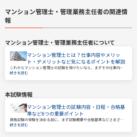
マンション管理士・管理業務主任者の関連情
報
マンション管理士・管理業務主任者
について
マンション管理士とは？仕事内容やメリッ
ト・デメリットなど気になるポイントを解説
これからマンション管理士の試験を受けたいなら、まずその仕事内容
を確かめましょう。この仕事では、マンション管理組合の総合的なサ
続きを読む
ポートをします。
本試験情報
マンション管理士の試験内容・日程・合格基
準など6つの重要ポイント
資格試験の受験を決める前に、まず試験概要や合格基準などさまざま
なことを把握しておくことが大切です。試験までの日数を計算し、無
続きを読む
駄のない効率的な勉強スケジュールを立てる必要があります。