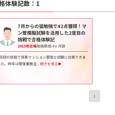
格体験記数：
1
7月からの猛勉強で42点獲得！マ
ン管模擬試験を活用した2度目の
挑戦で合格体験記
2015
年合格
勉強期間:
4ヶ月間
2回目の挑戦で見事マンション管理士試験に合格できま
した。昨年は管理業務主
...
続きを見る▶
1