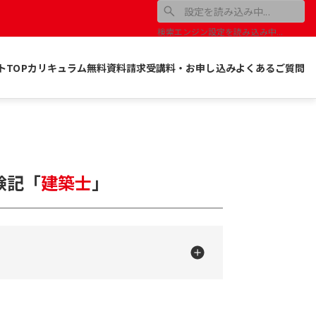
検索エンジン設定を読み込み中...
トTOP
カリキュラム
無料資料請求
受講料・お申し込み
よくあるご質問
験記
「
建築士
」