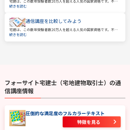
宅建は、この数年受験者数20万人を超える人気の国家資格です。不動
産業に携わる人をはじめ、他業種、学生、主婦まで、さまざまな方が
続きを読む
受験をしています。この人気の理由は一体何なのでしょうか。
通信講座を比較してみよう
宅建は、この数年受験者数20万人を超える人気の国家資格です。不動
産業に携わる人をはじめ、他業種、学生、主婦まで、さまざまな方が
続きを読む
受験をしています。この人気の理由は一体何なのでしょうか。
フォーサイト
宅建士（宅地建物取引士）
の通
信講座情報
圧倒的な満足度のフルカラーテキスト
特徴を見る