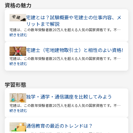
資格の魅力
宅建とは？試験概要や宅建士の仕事内容、メ
リットまで解説
宅建は、この数年受験者数20万人を超える人気の国家資格です。不動
産業に携わる人をはじめ、他業種、学生、主婦まで、さまざまな方が
続きを読む
受験をしています。この人気の理由は一体何なのでしょうか。
宅建士（宅地建物取引士）と相性のよい資格!
宅建は、この数年受験者数20万人を超える人気の国家資格です。不動
産業に携わる人をはじめ、他業種、学生、主婦まで、さまざまな方が
続きを読む
受験をしています。この人気の理由は一体何なのでしょうか。
学習形態
独学・通学・通信講座を比較してみよう
宅建は、この数年受験者数20万人を超える人気の国家資格です。不動
産業に携わる人をはじめ、他業種、学生、主婦まで、さまざまな方が
続きを読む
受験をしています。この人気の理由は一体何なのでしょうか。
通信教育の最近のトレンドは？