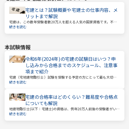
宅建とは？試験概要や宅建士の仕事内容、メ
リットまで解説
宅建は、この数年受験者数20万人を超える人気の国家資格です。不動
産業に携わる人をはじめ、他業種、学生、主婦まで、さまざまな方が
続きを読む
受験をしています。この人気の理由は一体何なのでしょうか。
本試験情報
令和6年(2024年)の宅建の試験日はいつ？申
し込みから合格までのスケジュール、注意事
項まで紹介
宅建（宅地建物取引士）試験を受験する予定の方にとって最も大切な
情報は「試験日」です。いつから勉強を始めるか、もう始めているな
続きを読む
ら学習のペースが間に合うのかなど、受験を決めている方にとっては
気になる情報でもあります。
宅建の合格率はどのくらい？難易度や合格点
についても解説
地建物取引士(以下：宅建士)の資格は、例年20万人前後の受験者がいる
人気資格。 その試験の合格率は15～18%程度であり、過去10年の平均
続きを読む
合格率は16.3%となっています。