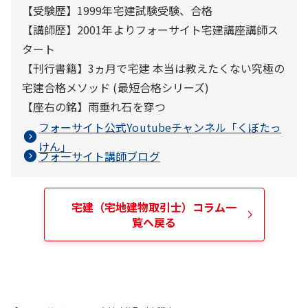
【受験歴】1999年宅建試験受験、合格
【講師歴】2001年よりフォーサイト宅建講座講師ス
タート
【刊行書籍】3ヵ月で宅建 本当は教えたくない究極の
宅建合格メソッド (最短合格シリーズ)
【座右の銘】雨垂れ石を穿つ
フォーサイト公式Youtubeチャンネル「
くぼたっ
けん
」
フォーサイト講師ブログ
宅建（宅地建物取引士）
コラム一
覧へ戻る