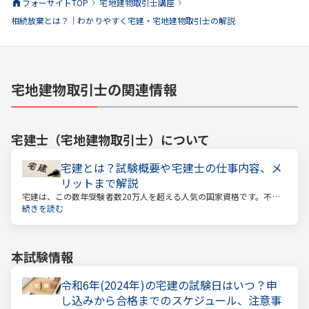
フォーサイトTOP
宅地建物取引士
講座
相続放棄とは？｜わかりやすく宅建・宅地建物取引士の解説
宅地建物取引士の関連情報
宅建士（宅地建物取引士）
について
宅建とは？試験概要や宅建士の仕事内容、メ
リットまで解説
宅建は、この数年受験者数20万人を超える人気の国家資格です。不動
産業に携わる人をはじめ、他業種、学生、主婦まで、さまざまな方が
続きを読む
受験をしています。この人気の理由は一体何なのでしょうか。
本試験情報
令和6年(2024年)の宅建の試験日はいつ？申
し込みから合格までのスケジュール、注意事