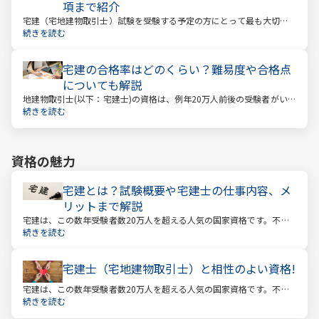
項まで紹介
宅建（宅地建物取引士）試験を受験する予定の方にとって最も大切な
情報は「試験日」です。いつから勉強を始めるか、もう始めているな
続きを読む
ら学習のペースが間に合うのかなど、受験を決めている方にとっては
気になる情報でもあります。
宅建の合格率はどのくらい？難易度や合格点
についても解説
地建物取引士(以下：宅建士)の資格は、例年20万人前後の受験者がいる
人気資格。 その試験の合格率は15～18%程度であり、過去10年の平均
続きを読む
合格率は16.3%となっています。
資格の魅力
宅建とは？試験概要や宅建士の仕事内容、メ
リットまで解説
宅建は、この数年受験者数20万人を超える人気の国家資格です。不動
産業に携わる人をはじめ、他業種、学生、主婦まで、さまざまな方が
続きを読む
受験をしています。この人気の理由は一体何なのでしょうか。
宅建士（宅地建物取引士）と相性のよい資格!
宅建は、この数年受験者数20万人を超える人気の国家資格です。不動
産業に携わる人をはじめ、他業種、学生、主婦まで、さまざまな方が
続きを読む
受験をしています。この人気の理由は一体何なのでしょうか。