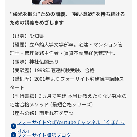
″栄光を掴む″ための講義、″強い意欲″を持ち続ける
ための講義をめざします
【出身】愛知県
【経歴】立命館大学文学部卒。宅建・マンション管
理士・管理業務主任者・賃貸不動産経営管理士。
【趣味】神社仏閣巡り
【受験歴】1999年宅建試験受験、合格
【講師歴】2001年よりフォーサイト宅建講座講師ス
タート
【刊行書籍】3ヵ月で宅建 本当は教えたくない究極の
宅建合格メソッド (最短合格シリーズ)
【座右の銘】雨垂れ石を穿つ
フォーサイト公式Youtubeチャンネル「
くぼたっ
けん
」
フォーサイト講師ブログ