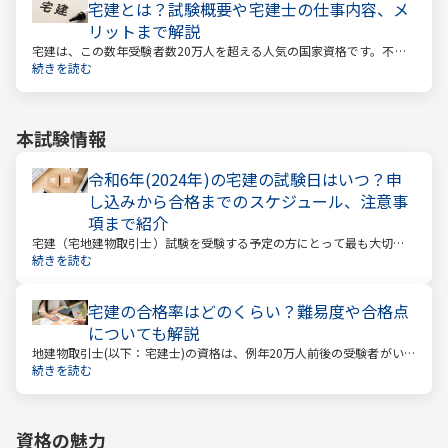
宅建とは？試験概要や宅建士の仕事内容、メ
リットまで解説
宅建は、この数年受験者数20万人を超える人気の国家資格です。不動
産業に携わる人をはじめ、他業種、学生、主婦まで、さまざまな方が
続きを読む
受験をしています。この人気の理由は一体何なのでしょうか。
本試験情報
令和6年(2024年)の宅建の試験日はいつ？申
し込みから合格までのスケジュール、注意事
項まで紹介
宅建（宅地建物取引士）試験を受験する予定の方にとって最も大切な
情報は「試験日」です。いつから勉強を始めるか、もう始めているな
続きを読む
ら学習のペースが間に合うのかなど、受験を決めている方にとっては
気になる情報でもあります。
宅建の合格率はどのくらい？難易度や合格点
についても解説
地建物取引士(以下：宅建士)の資格は、例年20万人前後の受験者がいる
人気資格。 その試験の合格率は15～18%程度であり、過去10年の平均
続きを読む
合格率は16.3%となっています。
資格の魅力