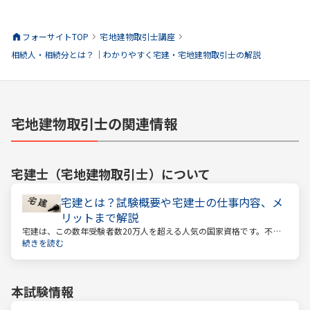
フォーサイトTOP
宅地建物取引士
講座
相続人・相続分とは？｜わかりやすく宅建・宅地建物取引士の解説
宅地建物取引士の関連情報
宅建士（宅地建物取引士）
について
宅建とは？試験概要や宅建士の仕事内容、メ
リットまで解説
宅建は、この数年受験者数20万人を超える人気の国家資格です。不動
産業に携わる人をはじめ、他業種、学生、主婦まで、さまざまな方が
続きを読む
受験をしています。この人気の理由は一体何なのでしょうか。
本試験情報