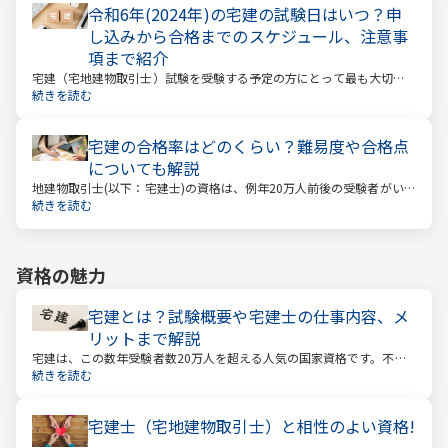
令和6年(2024年)の宅建の試験日はいつ？申
し込みから合格までのスケジュール、注意事
項まで紹介
宅建（宅地建物取引士）試験を受験する予定の方にとって最も大切な
情報は「試験日」です。いつから勉強を始めるか、もう始めているな
続きを読む
ら学習のペースが間に合うのかなど、受験を決めている方にとっては
気になる情報でもあります。
宅建の合格率はどのくらい？難易度や合格点
についても解説
地建物取引士(以下：宅建士)の資格は、例年20万人前後の受験者がいる
人気資格。 その試験の合格率は15～18%程度であり、過去10年の平均
続きを読む
合格率は16.3%となっています。
資格の魅力
宅建とは？試験概要や宅建士の仕事内容、メ
リットまで解説
宅建は、この数年受験者数20万人を超える人気の国家資格です。不動
産業に携わる人をはじめ、他業種、学生、主婦まで、さまざまな方が
続きを読む
受験をしています。この人気の理由は一体何なのでしょうか。
宅建士（宅地建物取引士）と相性のよい資格!