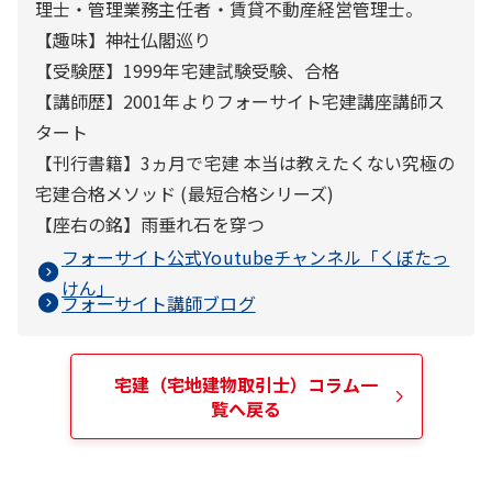
理士・管理業務主任者・賃貸不動産経営管理士。
【趣味】神社仏閣巡り
【受験歴】1999年宅建試験受験、合格
【講師歴】2001年よりフォーサイト宅建講座講師ス
タート
【刊行書籍】3ヵ月で宅建 本当は教えたくない究極の
宅建合格メソッド (最短合格シリーズ)
【座右の銘】雨垂れ石を穿つ
フォーサイト公式Youtubeチャンネル「
くぼたっ
けん
」
フォーサイト講師ブログ
宅建（宅地建物取引士）
コラム一
覧へ戻る