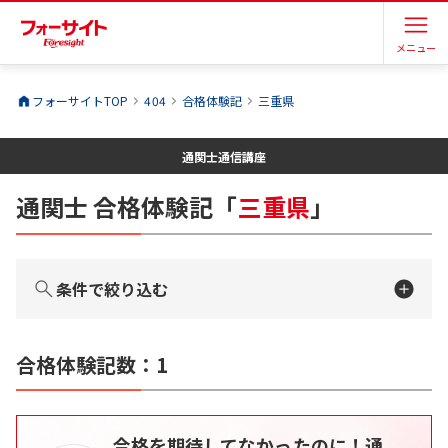
メニュー
フォーサイトTOP
404
合格体験記
三重県
通関士
通信講座
通関士
合格体験記
「
三重県
」
条件で絞り込む
合格体験記数：
1
合格を期待してなかったのに！通