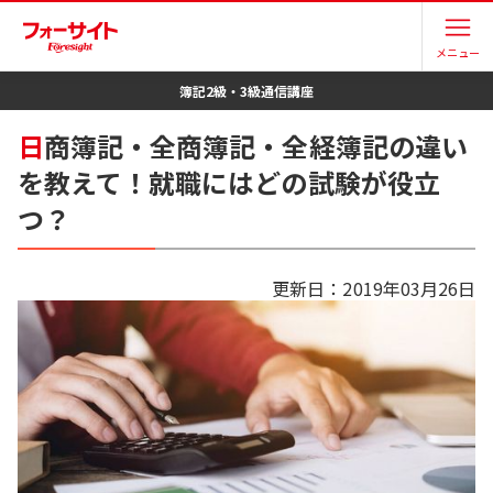
メニュー
簿記2級・3級
通信講座
日
商簿記・全商簿記・全経簿記の違い
を教えて！就職にはどの試験が役立
つ？
更新日：
2019年03月26日