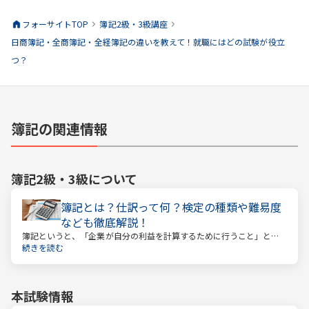
フォーサイトTOP
簿記2級・3級
講座
日商簿記・全商簿記・全経簿記の違いを教えて！就職にはどの試験が役立
つ？
簿記の関連情報
簿記2級・3級
について
簿記とは？仕訳って何？検定の種類や難易度
なども徹底解説！
簿記というと、「企業が自分の利益を計算するために行うこと」とい
うイメージがあるかもしれません。しかし、それはほんの一側面に過
続きを読む
ぎません。
本試験情報