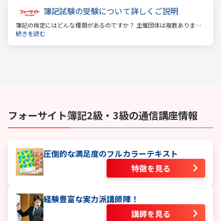
簿記試験の受験について詳しくご説明
簿記の検定にはどんな種類があるのですか？ 主催団体は複数ありま
す。 もっとも評価の高い「日商検定」をお薦めします。
続きを読む
フォーサイト
簿記2級・3級
の通信講座情報
圧倒的な満足度のフルカラーテキスト
特徴を見る
経験豊富な実力派講師陣！
講師を見る