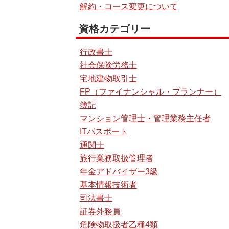
解約・コース変更について
資格カテゴリー
行政書士
社会保険労務士
宅地建物取引士
FP（ファイナンシャル・プランナー）
簿記
マンション管理士・管理業務主任者
ITパスポート
通関士
旅行業務取扱管理者
年金アドバイザー3級
基本情報技術者
司法書士
証券外務員
危険物取扱者乙種4類