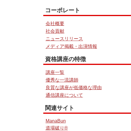
コーポレート
会社概要
社会貢献
ニュースリリース
メディア掲載・出演情報
資格講座の特徴
講座一覧
優秀な一流講師
良質な講座が低価格な理由
通信講座について
関連サイト
ManaBun
道場破り®