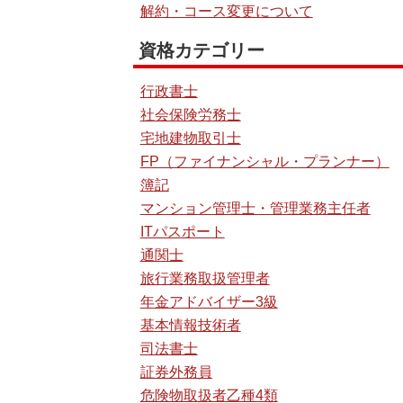
解約・コース変更について
資格カテゴリー
行政書士
社会保険労務士
宅地建物取引士
FP（ファイナンシャル・プランナー）
簿記
マンション管理士・管理業務主任者
ITパスポート
通関士
旅行業務取扱管理者
年金アドバイザー3級
基本情報技術者
司法書士
証券外務員
危険物取扱者乙種4類