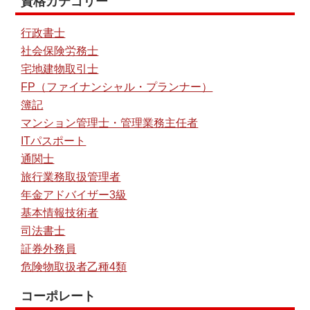
資格カテゴリー
行政書士
社会保険労務士
宅地建物取引士
FP（ファイナンシャル・プランナー）
簿記
マンション管理士・管理業務主任者
ITパスポート
通関士
旅行業務取扱管理者
年金アドバイザー3級
基本情報技術者
司法書士
証券外務員
危険物取扱者乙種4類
コーポレート