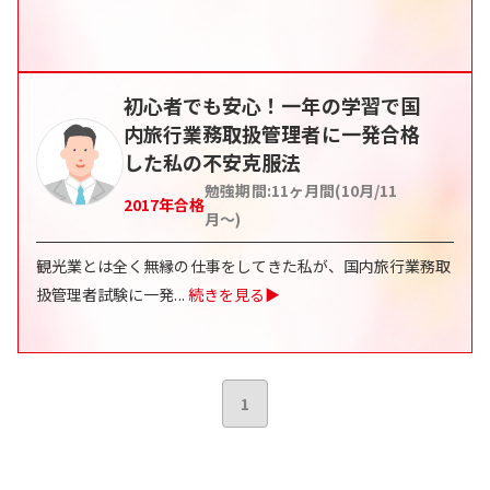
初心者でも安心！一年の学習で国
内旅行業務取扱管理者に一発合格
した私の不安克服法
勉強期間:
11ヶ月間(10月/11
2017
年合格
月〜)
観光業とは全く無縁の仕事をしてきた私が、国内旅行業務取
扱管理者試験に一発
...
続きを見る▶
1