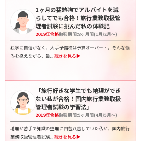
1ヶ月の猛勉強でアルバイトを減
らしてでも合格！旅行業務取扱管
理者試験に挑んだ私の体験記
2019
年合格
勉強期間:
8ヶ月間(1月/2月〜)
独学に自信がなく、大手予備校は予算オーバー…。そんな悩
みを抱えながら、最
...
続きを見る▶
「旅行好きな学生でも地理ができ
ない私が合格！国内旅行業務取扱
管理者試験の学習法」
2019
年合格
勉強期間:
5ヶ月間(4月/5月〜)
地理が苦手で知識の整理に四苦八苦していた私が、国内旅行
業務取扱管理者試験
...
続きを見る▶