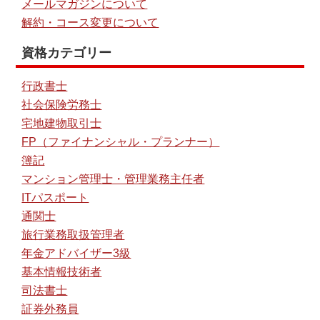
メールマガジンについて
解約・コース変更について
資格カテゴリー
行政書士
社会保険労務士
宅地建物取引士
FP（ファイナンシャル・プランナー）
簿記
マンション管理士・管理業務主任者
ITパスポート
通関士
旅行業務取扱管理者
年金アドバイザー3級
基本情報技術者
司法書士
証券外務員