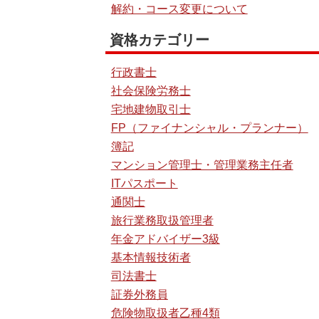
解約・コース変更について
資格カテゴリー
行政書士
社会保険労務士
宅地建物取引士
FP（ファイナンシャル・プランナー）
簿記
マンション管理士・管理業務主任者
ITパスポート
通関士
旅行業務取扱管理者
年金アドバイザー3級
基本情報技術者
司法書士
証券外務員
危険物取扱者乙種4類