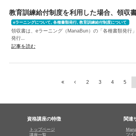
教育訓練給付制度を利用した場合、領収
eラーニングについて
,
各種書類発行
,
教育訓練給付制度について
領収書は、eラーニング（ManaBun）の「各種書類発行
発行...
記事を読む
2
3
4
5
資格講座の特徴
関連
トップページ
Man
ツイ
講座一覧