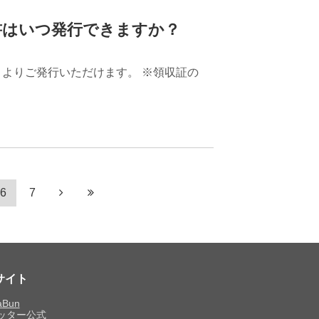
書はいつ発行できますか？
」よりご発行いただけます。 ※領収証の
6
7
サイト
aBun
ッター公式