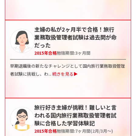
主婦の私が2ヶ月半で合格！旅行
業務取扱管理者試験は過去問が命
だった
2015
年合格
勉強期間:
3ヶ月間
早期退職後の新たなチャレンジとして国内旅行業務取扱管理
者試験に挑戦し、わ
...
続きを見る▶
旅行好き主婦が挑戦！難しいと言
われる国内旅行業務取扱管理者試
験に合格した学習体験記
2015
年合格
勉強期間:
7ヶ月間(2月/3月〜)