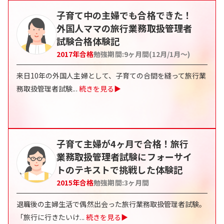
子育て中の主婦でも合格できた！
外国人ママの旅行業務取扱管理者
試験合格体験記
2017
年合格
勉強期間:
9ヶ月間(12月/1月〜)
来日10年の外国人主婦として、子育ての合間を縫って旅行業
務取扱管理者試験
...
続きを見る▶
子育て主婦が4ヶ月で合格！旅行
業務取扱管理者試験にフォーサイ
トのテキストで挑戦した体験記
2015
年合格
勉強期間:
3ヶ月間
退職後の主婦生活で偶然出会った旅行業務取扱管理者試験。
「旅行に行きたいけ
...
続きを見る▶