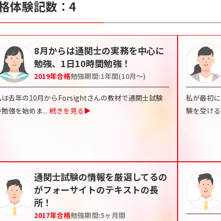
格体験記数：
4
8月からは通関士の実務を中心に
勉強、1日10時間勉強！
2019
年合格
勉強期間:
1年間(10月〜)
私は去年の10月からForsightさんの教材で通関士試験
私が最初に
の勉強を始めま
...
続きを見る▶
験を受ける
通関士試験の情報を厳選してるの
がフォーサイトのテキストの長
所！
2017
年合格
勉強期間:
5ヶ月間