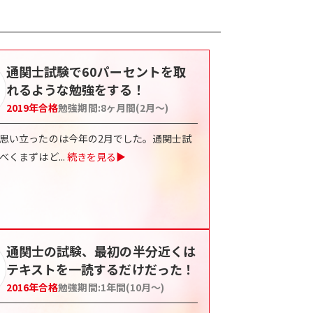
通関士試験で60パーセントを取
れるような勉強をする！
2019
年合格
勉強期間:
8ヶ月間(2月〜)
思い立ったのは今年の2月でした。通関士試
べくまずはど
...
続きを見る▶
通関士の試験、最初の半分近くは
テキストを一読するだけだった！
2016
年合格
勉強期間:
1年間(10月〜)