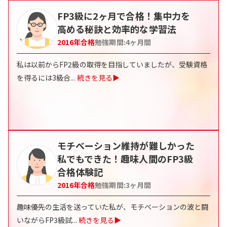
FP3級に2ヶ月で合格！集中力を
高める秘訣と効率的な学習法
2016
年合格
勉強期間:
4ヶ月間
私は以前からFP2級の取得を目指していましたが、受験資格
を得るには3級合
...
続きを見る▶
モチベーション維持が難しかった
私でもできた！趣味人間のFP3級
合格体験記
2016
年合格
勉強期間:
3ヶ月間
趣味優先の生活を送っていた私が、モチベーションの波と闘
いながらFP3級試
...
続きを見る▶