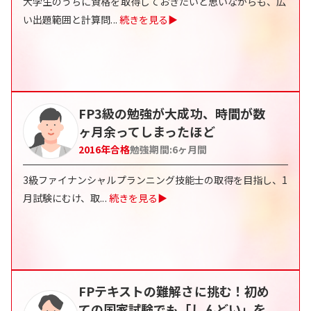
大学生のうちに資格を取得しておきたいと思いながらも、広
い出題範囲と計算問
...
続きを見る▶
FP3級の勉強が大成功、時間が数
ヶ月余ってしまったほど
2016
年合格
勉強期間:
6ヶ月間
3級ファイナンシャルプランニング技能士の取得を目指し、1
月試験にむけ、取
...
続きを見る▶
FPテキストの難解さに挑む！初め
ての国家試験でも「しんどい」を