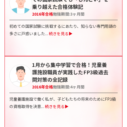
乗り越えた合格体験記
2016
年合格
勉強期間:
3ヶ月間
初めての国家試験に挑戦するにあたり、知らない専門用語の
多さに戸惑いました
...
続きを見る▶
1月から集中学習で合格！児童養
護施設職員が実践したFP3級過去
問対策の全記録
2016
年合格
勉強期間:
4ヶ月間
児童養護施設で働く私が、子どもたちの将来のためにFP3級
の資格取得を決意
...
続きを見る▶