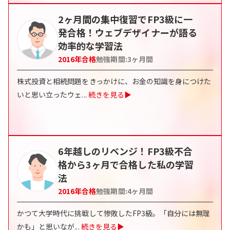
2ヶ月間の集中復習でFP3級に一
発合格！ウェブデザイナーが語る
効率的な学習法
2016
年合格
勉強期間:
3ヶ月間
株式投資と相続問題をきっかけに、お金の知識を身につけた
いと思い立ったウェ
...
続きを見る▶
6年越しのリベンジ！FP3級不合
格から3ヶ月で合格した私の学習
法
2016
年合格
勉強期間:
4ヶ月間
かつて大学時代に挑戦して惨敗したFP3級。「自分には無理
かも」と思いなが
...
続きを見る▶