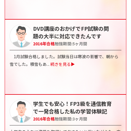
DVD講座のおかげでFP試験の問
題の大半に対応できたんです
2016
年合格
勉強期間:
5ヶ月間
1月試験合格しました。試験当日は寒波の影響で、朝から
雪でした。積雪もあ
...
続きを見る▶
学生でも安心！FP3級を通信教育
で一発合格した私の学習体験記
2016
年合格
勉強期間:
3ヶ月間