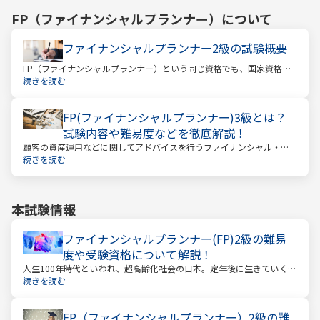
FP（ファイナンシャルプランナー）
について
ファイナンシャルプランナー2級の試験概要
FP（ファイナンシャルプランナー）という同じ資格でも、国家資格と
民間資格の2種類にわかれています。
続きを読む
FP(ファイナンシャルプランナー)3級とは？
試験内容や難易度などを徹底解説！
顧客の資産運用などに関してアドバイスを行うファイナンシャル・プ
ランナー。このファイナンシャル・プランナーとして働くときに、大
続きを読む
きな力となるのが「ファイナンシャル・プランニング技能士（以下：
FP）」の資格です。
本試験情報
ファイナンシャルプランナー(FP)2級の難易
度や受験資格について解説！
人生100年時代といわれ、超高齢化社会の日本。定年後に生きていく時
間も当然長くなっています。今どんな年齢の人でも、安心して暮らし
続きを読む
ていけるのか？という漠然とした不安を持っている人が多いのではな
いでしょうか。
FP（ファイナンシャルプランナー）2級の難