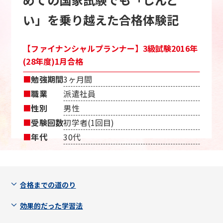
い」を乗り越えた合格体験記
【ファイナンシャルプランナー】3級試験2016年
(28年度)1月合格
■
勉強期間
3ヶ月間
■
職業
派遣社員
■
性別
男性
■
受験回数
初学者(1回目)
■
年代
30代
合格までの道のり
効果的だった学習法