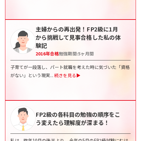
主婦からの再出発！FP2級に1月
から挑戦して見事合格した私の体
験記
2016
年合格
勉強期間:
5
ヶ月間
子育てが一段落し、パート就職を考えた時に気づいた「資格
がない」という現実
...
続きを見る▶
FP2級の各科目の勉強の順序をこ
う変えたら理解度が深まる！
私は、昨年10月の後半より、 今年の5月のFP2級試験にむけ