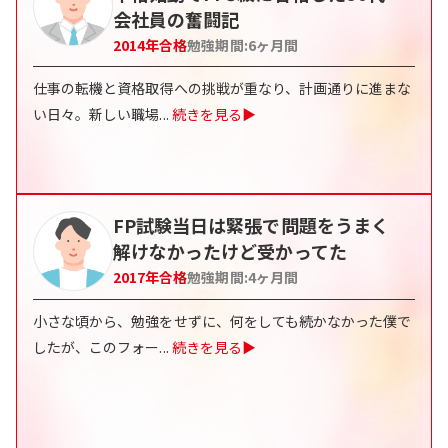
会社員の奮闘記
2014
年合格
勉強期間:
6
ヶ月間
仕事の転機と資格取得への挑戦が重なり、計画通りに進まな
い日々。新しい職場
...
続きを見る▶
FP試験当日は緊張で問題をうまく
解けなかったけど受かってた
2017
年合格
勉強期間:
4
ヶ月間
小さな頃から、勉強をせずに、何をしても続かなかった僕で
したが、このフォー
...
続きを見る▶