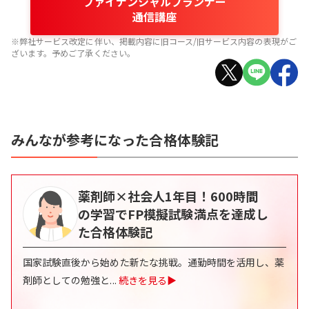
ファイナンシャルプランナー
通信講座
※弊社サービス改定に伴い、掲載内容に旧コース/旧サービス内容の表現がご
ざいます。予めご了承ください。
みんなが参考になった合格体験記
薬剤師×社会人1年目！600時間
の学習でFP模擬試験満点を達成し
た合格体験記
国家試験直後から始めた新たな挑戦。通勤時間を活用し、薬
剤師としての勉強と
...
続きを見る▶