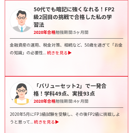
50代でも暗記に強くなれる！FP2
級2回目の挑戦で合格した私の学
習法
2020
年合格
勉強期間:
5ヶ月間
金融資産の運用、税金対策、相続など、50歳を過ぎて「お金
の知識」の必要性
...
続きを見る▶
「バリューセット2」で一発合
格！学科49点、実技93点
2020
年合格
勉強期間:
4ヶ月間
2020年5月にFP3級試験を受験し、その後FP2級に挑戦しよ
うと思って
...
続きを見る▶