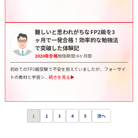
難しいと思われがちなFP2級を3
ヶ月で一発合格！効率的な勉強法
で突破した体験記
2020
年合格
勉強期間:
6ヶ月間
初めてのFP2級受験で不安を抱えていましたが、フォーサイ
トの教材と学習シ
...
続きを見る▶
1
2
3
4
5
次へ