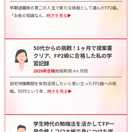
早期退職後の第二の人生で新たな挑戦として選んだFP2級。
「お金の知識なん
...
続きを見る▶
50代からの挑戦！1ヶ月で提案書
クリア、FP2級に合格した私の学
習記録
2020
年合格
勉強期間:
4ヶ月間
自宅待機期間を有効活用したいと思い立ったFP2級への挑
戦。50代という年
...
続きを見る▶
学生時代の勉強法を活かしてFP一
発合格！コロナ禍で身につけた学