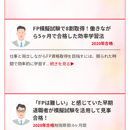
FP模擬試験で8割取得！働きなが
ら5ヶ月で合格した効率学習法
2020
年合格
仕事と両立しながらFP資格取得を目指すには、限られた時
間で効率的に学習す
...
続きを見る▶
「FPは難しい」と感じていた早期
退職者が模擬試験を活用して見事
合格！
2020
年合格
勉強期間:
6ヶ月間