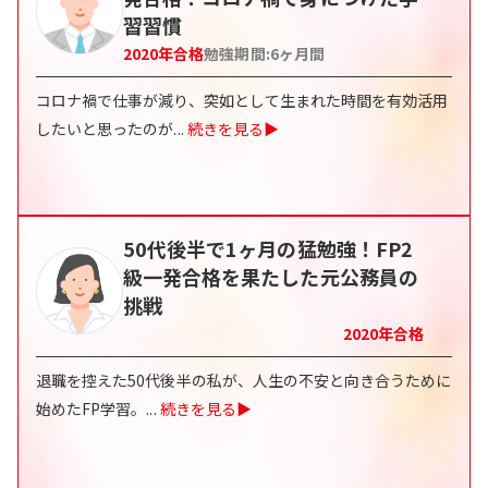
習習慣
2020
年合格
勉強期間:
6ヶ月間
コロナ禍で仕事が減り、突如として生まれた時間を有効活用
したいと思ったのが
...
続きを見る▶
50代後半で1ヶ月の猛勉強！FP2
級一発合格を果たした元公務員の
挑戦
2020
年合格
退職を控えた50代後半の私が、人生の不安と向き合うために
始めたFP学習。
...
続きを見る▶