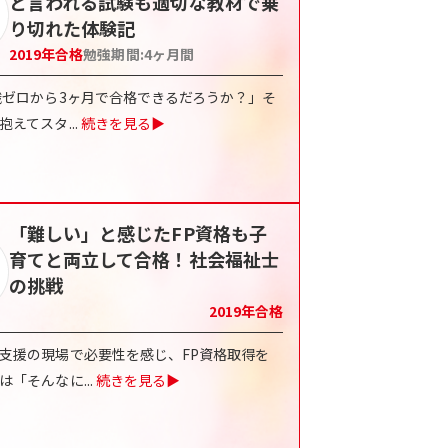
と言われる試験も適切な教材で乗
り切れた体験記
2019
年合格
勉強期間:
4ヶ月間
識ゼロから3ヶ月で合格できるだろうか？」そ
抱えてスタ
...
続きを見る▶
「難しい」と感じたFP資格も子
育てと両立して合格！社会福祉士
の挑戦
2019
年合格
支援の現場で必要性を感じ、FP資格取得を
は「そんなに
...
続きを見る▶