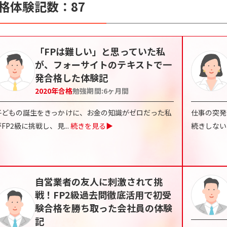
格体験記数：
87
「FPは難しい」と思っていた私
が、フォーサイトのテキストで一
発合格した体験記
2020
年合格
勉強期間:
6ヶ月間
子どもの誕生をきっかけに、お金の知識がゼロだった私
仕事の突発
がFP2級に挑戦し、見
...
続きを見る▶
続きしない
自営業者の友人に刺激されて挑
戦！FP2級過去問徹底活用で初受
験合格を勝ち取った会社員の体験
記