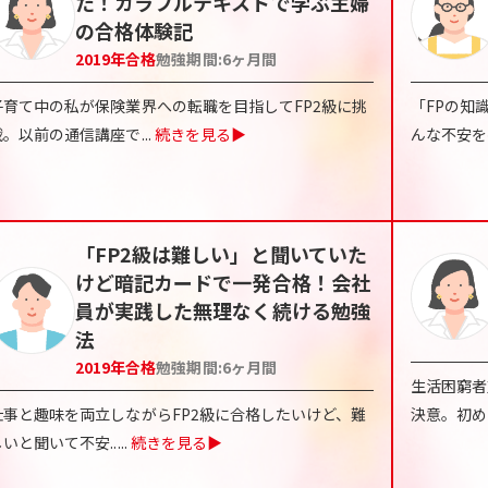
た！カラフルテキストで学ぶ主婦
の合格体験記
2019
年合格
勉強期間:
6ヶ月間
子育て中の私が保険業界への転職を目指してFP2級に挑
「FPの知
戦。以前の通信講座で
...
続きを見る▶
んな不安を
「FP2級は難しい」と聞いていた
けど暗記カードで一発合格！会社
員が実践した無理なく続ける勉強
法
2019
年合格
勉強期間:
6ヶ月間
生活困窮者
仕事と趣味を両立しながらFP2級に合格したいけど、難
決意。初め
しいと聞いて不安..
...
続きを見る▶