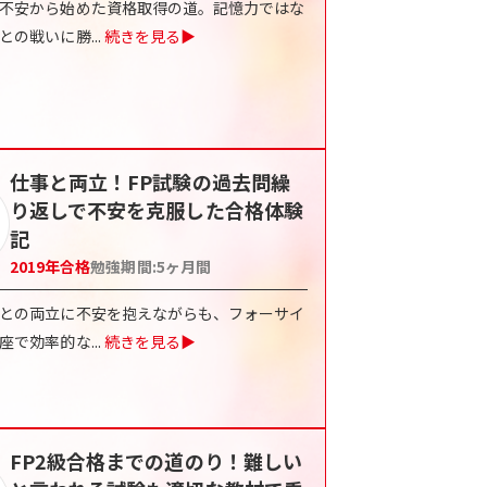
不安から始めた資格取得の道。記憶力ではな
との戦いに勝
...
続きを見る▶
仕事と両立！FP試験の過去問繰
り返しで不安を克服した合格体験
記
2019
年合格
勉強期間:
5ヶ月間
との両立に不安を抱えながらも、フォーサイ
座で効率的な
...
続きを見る▶
FP2級合格までの道のり！難しい