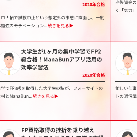
老後資金の
2020
年合格
く「気力」
コロナ禍で試験中止という想定外の事態に直面し、一度
は勉強のモチベーション
...
続きを見る▶
大学生が1ヶ月の集中学習でFP2
級合格！ManaBunアプリ活用の
効率学習法
2020
年合格
独学でFP3級を取得した大学生の私が、フォーサイトの
忙しい仕事
材とManaBun
...
続きを見る▶
トの通信講
FP資格取得の挫折を乗り越え