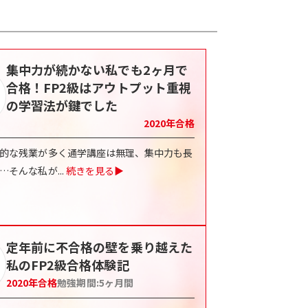
集中力が続かない私でも2ヶ月で
合格！FP2級はアウトプット重視
の学習法が鍵でした
2020
年合格
的な残業が多く通学講座は無理、集中力も長
…そんな私が
...
続きを見る▶
定年前に不合格の壁を乗り越えた
私のFP2級合格体験記
2020
年合格
勉強期間:
5ヶ月間