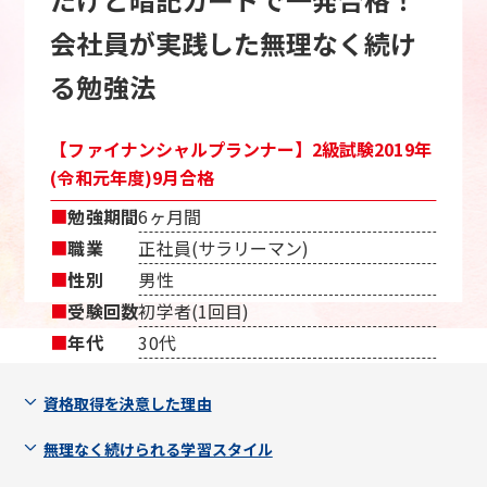
会社員が実践した無理なく続け
る勉強法
【ファイナンシャルプランナー】2級試験2019年
(令和元年度)9月合格
■
勉強期間
6ヶ月間
■
職業
正社員(サラリーマン)
■
性別
男性
■
受験回数
初学者(1回目)
■
年代
30代
資格取得を決意した理由
無理なく続けられる学習スタイル