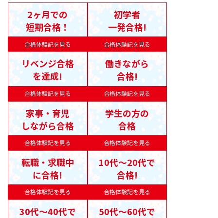
2ヶ月での
初学者
短期合格！
一発合格!
合格体験記を見る
合格体験記を見る
リベンジ合格
働きながら
を達成!
合格!
合格体験記を見る
合格体験記を見る
家事・育児
学生の方の
しながら合格
合格
合格体験記を見る
合格体験記を見る
転職・求職中
10代〜20代で
に合格!
合格!
合格体験記を見る
合格体験記を見る
30代〜40代で
50代〜60代で