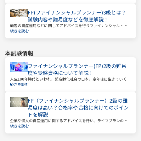
FP(ファイナンシャルプランナー)3級とは？
試験内容や難易度などを徹底解説！
顧客の資産運用などに関してアドバイスを行うファイナンシャル・プ
ランナー。このファイナンシャル・プランナーとして働くときに、大
続きを読む
きな力となるのが「ファイナンシャル・プランニング技能士（以下：
FP）」の資格です。
本試験情報
ファイナンシャルプランナー(FP)2級の難易
度や受験資格について解説！
人生100年時代といわれ、超高齢化社会の日本。定年後に生きていく時
間も当然長くなっています。今どんな年齢の人でも、安心して暮らし
続きを読む
ていけるのか？という漠然とした不安を持っている人が多いのではな
いでしょうか。
FP（ファイナンシャルプランナー）2級の難
易度は高い？合格率や合格に向けてのポイン
トを解説
企業や個人の資産運用に関するアドバイスを行い、ライフプランの設
計を提案するファイナンシャルプランナー。
続きを読む