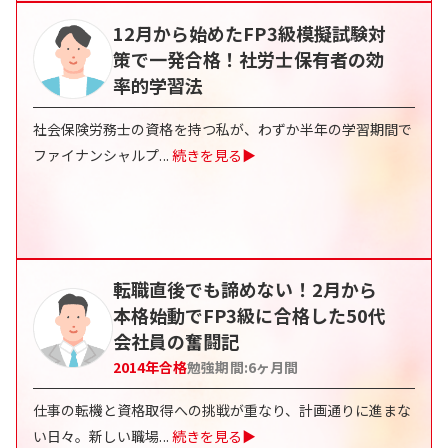
12月から始めたFP3級模擬試験対
策で一発合格！社労士保有者の効
率的学習法
社会保険労務士の資格を持つ私が、わずか半年の学習期間で
ファイナンシャルプ
...
続きを見る▶
転職直後でも諦めない！2月から
本格始動でFP3級に合格した50代
会社員の奮闘記
2014
年合格
勉強期間:
6
ヶ月間
仕事の転機と資格取得への挑戦が重なり、計画通りに進まな
い日々。新しい職場
...
続きを見る▶