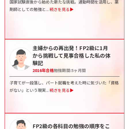
国家試験直後から始めた新たな挑戦。通勤時間を活用し、薬
剤師としての勉強と
...
続きを見る▶
主婦からの再出発！FP2級に1月
から挑戦して見事合格した私の体
験記
2016
年合格
勉強期間:
5
ヶ月間
子育てが一段落し、パート就職を考えた時に気づいた「資格
がない」という現実
...
続きを見る▶
FP2級の各科目の勉強の順序をこ