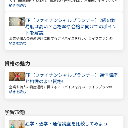
人生100年時代といわれ、超高齢化社会の日本。定年後に生きていく時
間も当然長くなっています。今どんな年齢の人でも、安心して暮らし
続きを読む
ていけるのか？という漠然とした不安を持っている人が多いのではな
いでしょうか。
FP（ファイナンシャルプランナー）2級の難
易度は高い？合格率や合格に向けてのポイン
トを解説
企業や個人の資産運用に関するアドバイスを行い、ライフプランの設
計を提案するファイナンシャルプランナー。
続きを読む
資格の魅力
FP（ファイナンシャルプランナー）通信講座
と相性のよい資格!
企業や個人の資産運用に関するアドバイスを行い、ライフプランの設
計を提案するファイナンシャルプランナー
続きを読む
学習形態
独学・通学・通信講座を比較してみよう