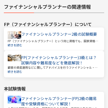
ファイナンシャルプランナーの関連情報
FP（ファイナンシャルプランナー）
について
ファイナンシャルプランナー2級の試験概要
FP（ファイナンシャルプランナー）という同じ資格でも、国家資格と
民間資格の2種類にわかれています。
続きを読む
FP(ファイナンシャルプランナー)3級とは？
試験内容や難易度などを徹底解説！
顧客の資産運用などに関してアドバイスを行うファイナンシャル・プ
ランナー。このファイナンシャル・プランナーとして働くときに、大
続きを読む
きな力となるのが「ファイナンシャル・プランニング技能士（以下：
FP）」の資格です。
本試験情報
ファイナンシャルプランナー(FP)2級の難易
度や受験資格について解説！