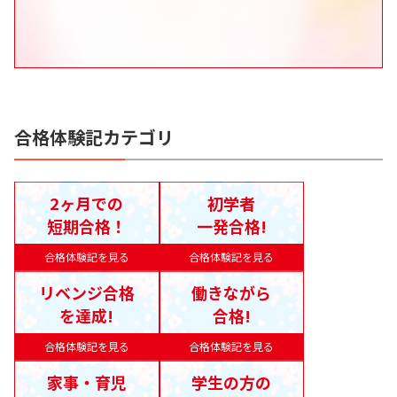
合格体験記カテゴリ
2ヶ月での
初学者
短期合格！
一発合格!
合格体験記を見る
合格体験記を見る
リベンジ合格
働きながら
を達成!
合格!
合格体験記を見る
合格体験記を見る
家事・育児
学生の方の