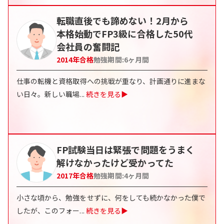
転職直後でも諦めない！2月から
本格始動でFP3級に合格した50代
会社員の奮闘記
2014
年合格
勉強期間:
6
ヶ月間
仕事の転機と資格取得への挑戦が重なり、計画通りに進まな
い日々。新しい職場
...
続きを見る▶
FP試験当日は緊張で問題をうまく
解けなかったけど受かってた
2017
年合格
勉強期間:
4
ヶ月間
小さな頃から、勉強をせずに、何をしても続かなかった僕で
したが、このフォー
...
続きを見る▶