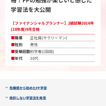
学習法を大公開
【ファイナンシャルプランナー】2級試験2016年
(28年度)9月合格
■
職業
正社員(サラリーマン)
■
性別
男性
■
受験回数
初学者(1回目)
■
年代
30代
危機感から始めたFP学習
挫折しない学習法を発見