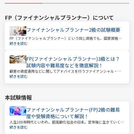
FP（ファイナンシャルプランナー）
について
ファイナンシャルプランナー2級の試験概要
FP（ファイナンシャルプランナー）という同じ資格でも、国家資格と
民間資格の2種類にわかれています。
続きを読む
FP(ファイナンシャルプランナー)3級とは？
試験内容や難易度などを徹底解説！
顧客の資産運用などに関してアドバイスを行うファイナンシャル・プ
ランナー。このファイナンシャル・プランナーとして働くときに、大
続きを読む
きな力となるのが「ファイナンシャル・プランニング技能士（以下：
FP）」の資格です。
本試験情報
ファイナンシャルプランナー(FP)2級の難易
度や受験資格について解説！
人生100年時代といわれ、超高齢化社会の日本。定年後に生きていく時
間も当然長くなっています。今どんな年齢の人でも、安心して暮らし
続きを読む
ていけるのか？という漠然とした不安を持っている人が多いのではな