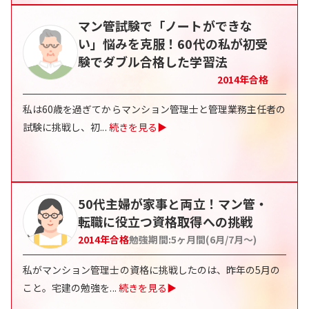
マン管試験で「ノートができな
い」悩みを克服！60代の私が初受
験でダブル合格した学習法
2014
年合格
私は60歳を過ぎてからマンション管理士と管理業務主任者の
試験に挑戦し、初
...
続きを見る▶
50代主婦が家事と両立！マン管・
転職に役立つ資格取得への挑戦
2014
年合格
勉強期間:
5ヶ月間(6月/7月〜)
私がマンション管理士の資格に挑戦したのは、昨年の5月の
こと。宅建の勉強を
...
続きを見る▶