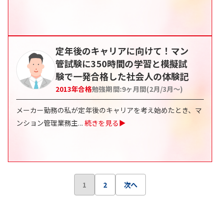
定年後のキャリアに向けて！マン
管試験に350時間の学習と模擬試
験で一発合格した社会人の体験記
2013
年合格
勉強期間:
9ヶ月間(2月/3月〜)
メーカー勤務の私が定年後のキャリアを考え始めたとき、マ
ンション管理業務主
...
続きを見る▶
1
2
次へ