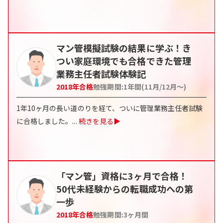
マン管模擬試験の結果に学ぶ！き
つい家庭環境でも合格できた管理
業務主任者試験体験記
2018
年合格
勉強期間:
1年間(11月/12月〜)
1年10ヶ月の長い道のりを経て、ついに管理業務主任者試験
に合格しました。
...
続きを見る▶
「マン管」資格に3ヶ月で合格！
50代未経験からの転職成功への第
一歩
2018
年合格
勉強期間:
3ヶ月間