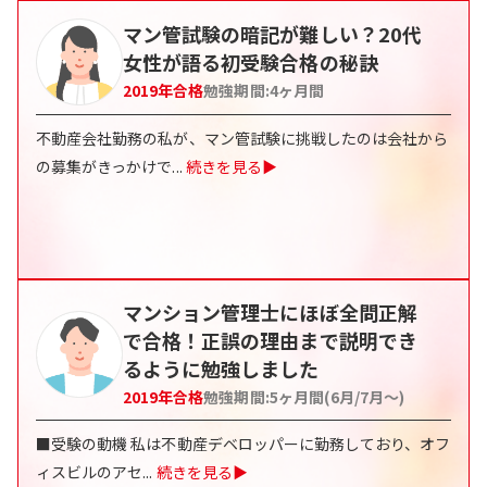
マン管試験の暗記が難しい？20代
女性が語る初受験合格の秘訣
2019
年合格
勉強期間:
4ヶ月間
不動産会社勤務の私が、マン管試験に挑戦したのは会社から
の募集がきっかけで
...
続きを見る▶
マンション管理士にほぼ全問正解
で合格！正誤の理由まで説明でき
るように勉強しました
2019
年合格
勉強期間:
5ヶ月間(6月/7月〜)
■受験の動機 私は不動産デベロッパーに勤務しており、オフ
ィスビルのアセ
...
続きを見る▶