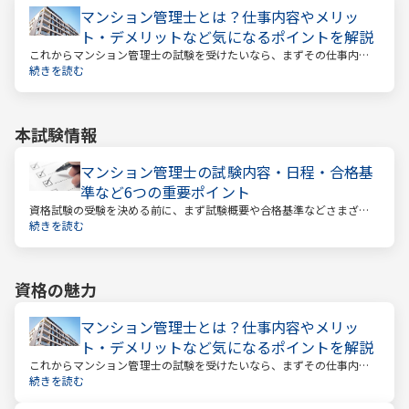
マンション管理士とは？仕事内容やメリッ
ト・デメリットなど気になるポイントを解説
これからマンション管理士の試験を受けたいなら、まずその仕事内容
を確かめましょう。この仕事では、マンション管理組合の総合的なサ
続きを読む
ポートをします。
本試験情報
マンション管理士の試験内容・日程・合格基
準など6つの重要ポイント
資格試験の受験を決める前に、まず試験概要や合格基準などさまざま
なことを把握しておくことが大切です。試験までの日数を計算し、無
続きを読む
駄のない効率的な勉強スケジュールを立てる必要があります。
資格の魅力
マンション管理士とは？仕事内容やメリッ
ト・デメリットなど気になるポイントを解説
これからマンション管理士の試験を受けたいなら、まずその仕事内容
を確かめましょう。この仕事では、マンション管理組合の総合的なサ
続きを読む
ポートをします。