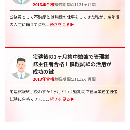
2013
年合格
勉強期間:
11121
ヶ月間
公務員として不動産とは無縁の仕事をしてきた私が、定年後
の人生に備えて資格
...
続きを見る▶
宅建後の1ヶ月集中勉強で管理業
務主任者合格！模擬試験の活用が
成功の鍵
2013
年合格
勉強期間:
11112
ヶ月間
宅建試験終了後わずか1ヶ月という短期間で管理業務主任者
試験に合格できまし
...
続きを見る▶