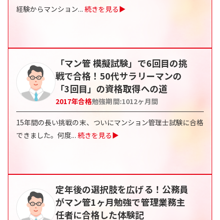
経験からマンション
...
続きを見る▶
「マン管 模擬試験」で6回目の挑
戦で合格！50代サラリーマンの
「3回目」の資格取得への道
2017
年合格
勉強期間:
1012
ヶ月間
15年間の長い挑戦の末、ついにマンション管理士試験に合格
できました。何度
...
続きを見る▶
定年後の選択肢を広げる！公務員
がマン管1ヶ月勉強で管理業務主
任者に合格した体験記