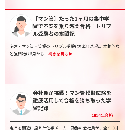
【マン管】たった1ヶ月の集中学
習で不安を乗り越え合格！トリプ
ル受験者の奮闘記
宅建・マン管・管業のトリプル受験に挑戦した私。本格的な
勉強開始は6月から
...
続きを見る▶
会社員が挑戦！マン管模擬試験を
徹底活用して合格を勝ち取った学
習記録
2014
年合格
定年を間近に控えた化学メーカー勤務の会社員が、全くの未