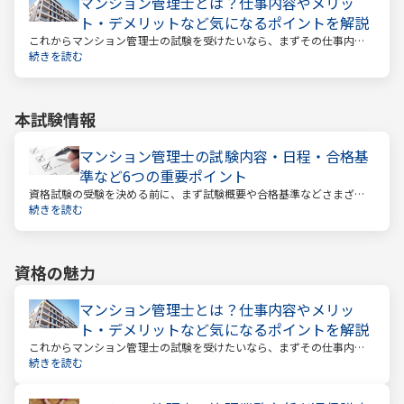
マンション管理士とは？仕事内容やメリッ
ト・デメリットなど気になるポイントを解説
これからマンション管理士の試験を受けたいなら、まずその仕事内容
を確かめましょう。この仕事では、マンション管理組合の総合的なサ
続きを読む
ポートをします。
本試験情報
マンション管理士の試験内容・日程・合格基
準など6つの重要ポイント
資格試験の受験を決める前に、まず試験概要や合格基準などさまざま
なことを把握しておくことが大切です。試験までの日数を計算し、無
続きを読む
駄のない効率的な勉強スケジュールを立てる必要があります。
資格の魅力
マンション管理士とは？仕事内容やメリッ
ト・デメリットなど気になるポイントを解説
これからマンション管理士の試験を受けたいなら、まずその仕事内容
を確かめましょう。この仕事では、マンション管理組合の総合的なサ
続きを読む
ポートをします。