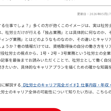
更新日：
2026年05月1
する仕事でしょ？」多くの方が抱くこのイメージは、実は社労
は、社労士だけが行える「独占業務」とは具体的に何なのか、
ティング業務」とはどのようなものなのか、その違いとキャリ
しょうか？巷の情報だけでは、資格取得後の自分の働き方をリ
役社労士の視点から、1号・2号・3号業務という社労士の全業
の記事を最後までお読みいただくことで、社労士として働く自
磨きたいか、具体的なキャリアプランを描くための確かな知識
的に解説する
【社労士のキャリア完全ガイド】仕事内容・年収
社労士のキャリア全体の可能性について知りたい方は、こちら