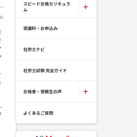
スピード合格カリキュラ
ム
7日
受講料・お申込み
士
そ
ア
社労士ナビ
ア
社労士試験 完全ガイド
分
を
合格者・受験生の声
・
の
よくあるご質問