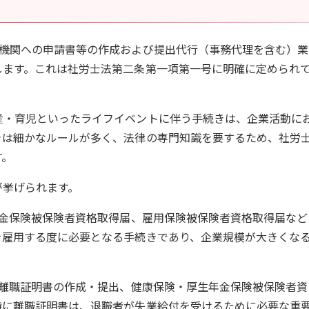
政機関への申請書等の作成および提出代行（事務代理を含む）業
します。これは社労士法第二条第一項第一号に明確に定められ
産・育児といったライフイベントに伴う手続きは、企業活動に
きは細かなルールが多く、法律の専門知識を要するため、社労
す。
が挙げられます。
年金保険被保険者資格取得届、雇用保険被保険者資格取得届など
を雇用する度に必要となる手続きであり、企業規模が大きくな
者離職証明書の作成・提出、健康保険・厚生年金保険被保険者資
特に離職証明書は、退職者が失業給付を受けるために必要な重