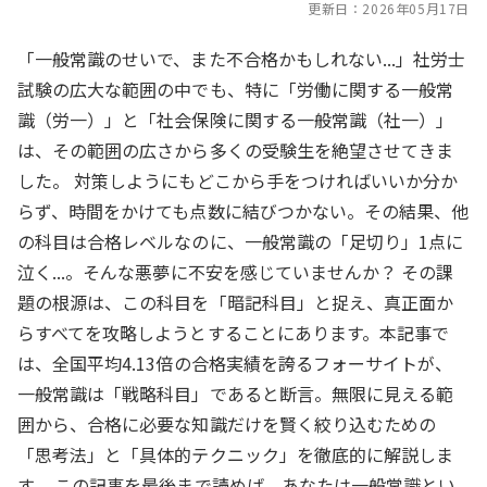
更新日：
2026年05月17日
「一般常識のせいで、また不合格かもしれない...」社労士
試験の広大な範囲の中でも、特に「労働に関する一般常
識（労一）」と「社会保険に関する一般常識（社一）」
は、その範囲の広さから多くの受験生を絶望させてきま
した。 対策しようにもどこから手をつければいいか分か
らず、時間をかけても点数に結びつかない。その結果、他
の科目は合格レベルなのに、一般常識の「足切り」1点に
泣く...。そんな悪夢に不安を感じていませんか？ その課
題の根源は、この科目を「暗記科目」と捉え、真正面か
らすべてを攻略しようとすることにあります。本記事で
は、全国平均4.13倍の合格実績を誇るフォーサイトが、
一般常識は「戦略科目」であると断言。無限に見える範
囲から、合格に必要な知識だけを賢く絞り込むための
「思考法」と「具体的テクニック」を徹底的に解説しま
す。 この記事を最後まで読めば、あなたは一般常識とい