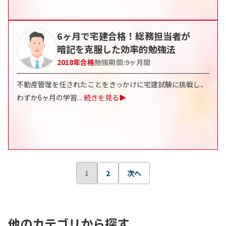
6ヶ月で宅建合格！総務担当者が
暗記を克服した効率的勉強法
2018
年合格
勉強期間:
9ヶ月間
不動産管理を任されたことをきっかけに宅建試験に挑戦し、
わずか6ヶ月の学習
...
続きを見る▶
1
2
次へ
他のカテゴリから探す