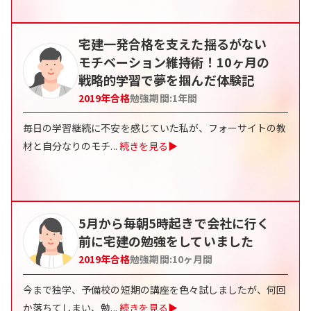
宅建一発合格を支えた揺るがない
モチベーション維持術！10ヶ月の
戦略的学習で夢を掴んだ体験記
2019
年合格
勉強期間:
1年間
毎日の学習継続に不安を感じていた私が、フォーサイトの教
材と自分なりのモチ
...
続きを見る▶
5月から毎朝5時起きで会社に行く
前に宅建の勉強をしていました
2019
年合格
勉強期間:
10ヶ月間
今まで独学、予備校の短期の講座を色々試しましたが、何回
か落ちてしまい、勉
...
続きを見る▶