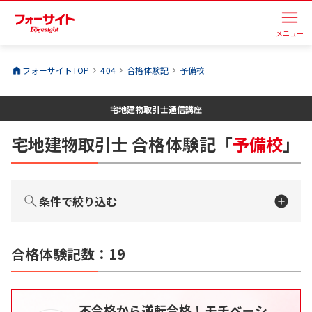
メニュー
フォーサイトTOP
404
合格体験記
予備校
宅地建物取引士
通信講座
宅地建物取引士
合格体験記
「
予備校
」
条件で絞り込む
合格体験記数：
19
不合格から逆転合格！モチベーシ