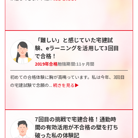
「難しい」と感じていた宅建試
験、eラーニングを活用して3回目
で合格！
2019
年合格
勉強期間:
11ヶ月間
初めての合格体験に胸が高鳴っています。私は今年、3回目
の宅建試験で念願の
...
続きを見る▶
7回目の挑戦で宅建合格！通勤時
間の有効活用が不合格の壁を打ち
破った私の体験記