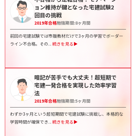
ョン維持が鍵となった宅建試験2
回目の挑戦
2019
年合格
勉強期間:
8ヶ月間
前回の宅建試験では市販教材だけで3ヶ月の学習でボーダー
ライン不合格。その
...
続きを見る▶
暗記が苦手でも大丈夫！超短期で
宅建一発合格を実現した効率学習
法
2019
年合格
勉強期間:
5ヶ月間
わずか3ヶ月という超短期間で宅建試験に挑戦し、本格的な
学習時間が確保でき
...
続きを見る▶