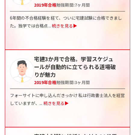
2019
年合格
勉強期間:
7ヶ月間
6年間の不合格経験を経て、ついに宅建試験に合格できまし
た。独学では合格点
...
続きを見る▶
宅建3か月で合格。学習スケジュ
ールが自動的に立てられる道場破
りが魅力
2019
年合格
勉強期間:
3ヶ月間
フォーサイトに申し込んだきっかけ 私は行政書士法人を経営
していますが、
...
続きを見る▶