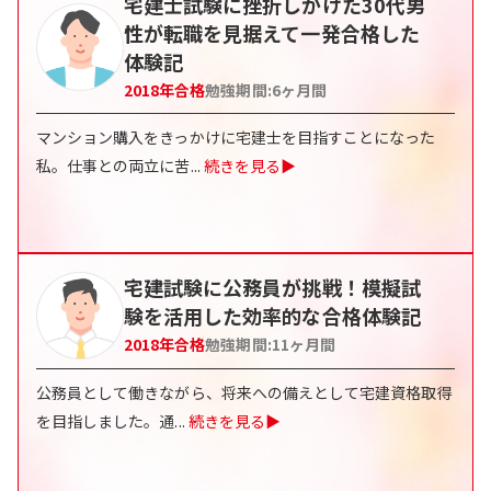
宅建士試験に挫折しかけた30代男
性が転職を見据えて一発合格した
体験記
2018
年合格
勉強期間:
6ヶ月間
マンション購入をきっかけに宅建士を目指すことになった
私。仕事との両立に苦
...
続きを見る▶
宅建試験に公務員が挑戦！模擬試
験を活用した効率的な合格体験記
2018
年合格
勉強期間:
11ヶ月間
公務員として働きながら、将来への備えとして宅建資格取得
を目指しました。通
...
続きを見る▶