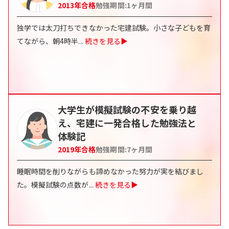
2013
年合格
勉強期間:
1
ヶ月間
独学では太刀打ちできなかった宅建試験。小さな子どもを育
てながら、朝4時半
...
続きを見る▶
大学生が模擬試験の不安を乗り越
え、宅建に一発合格した勉強法と
体験記
2019
年合格
勉強期間:
7
ヶ月間
睡眠時間を削りながらも諦めなかった努力が実を結びまし
た。模擬試験の点数が
...
続きを見る▶