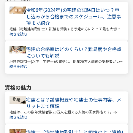
令和6年(2024年)の宅建の試験日はいつ？申
し込みから合格までのスケジュール、注意事
項まで紹介
宅建（宅地建物取引士）試験を受験する予定の方にとって最も大切な
情報は「試験日」です。いつから勉強を始めるか、もう始めているな
続きを読む
ら学習のペースが間に合うのかなど、受験を決めている方にとっては
気になる情報でもあります。
宅建の合格率はどのくらい？難易度や合格点
についても解説
地建物取引士(以下：宅建士)の資格は、例年20万人前後の受験者がいる
人気資格。 その試験の合格率は15～18%程度であり、過去10年の平均
続きを読む
合格率は16.3%となっています。
資格の魅力
宅建とは？試験概要や宅建士の仕事内容、メ
リットまで解説
宅建は、この数年受験者数20万人を超える人気の国家資格です。不動
産業に携わる人をはじめ、他業種、学生、主婦まで、さまざまな方が
続きを読む
受験をしています。この人気の理由は一体何なのでしょうか。
宅建士（宅地建物取引士）と相性のよい資格!