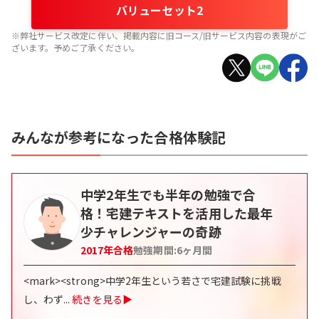
バリューセット2
※弊社サービス改定に伴い、掲載内容に旧コース/旧サービス内容の表現がご
ざいます。予めご了承ください。
みんなが参考になった合格体験記
中学2年生でも半年の勉強で合
格！宅建テキストを活用した最年
少チャレンジャーの奇跡
2017
年合格
勉強期間:
6
ヶ月間
<mark><strong>中学2年生という若さで宅建試験に挑戦
し、わず
...
続きを見る▶