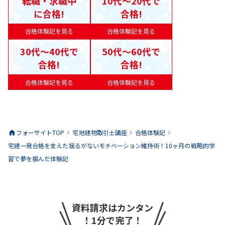
転職・求職中
10代〜20代で
に合格!
合格!
合格体験記を見る
合格体験記を見る
30代〜40代で
50代〜60代で
合格!
合格!
合格体験記を見る
合格体験記を見る
フォーサイトTOP
宅地建物取引士
講座
合格体験記
宅建一発合格を支えた揺るがないモチベーション維持術！10ヶ月の戦略的学
習で夢を掴んだ体験記
資料請求はカンタン
！1分で完了！