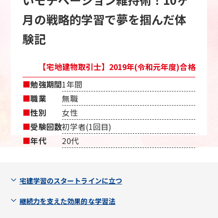
月の戦略的学習で夢を掴んだ体
験記
【宅地建物取引士】2019年(令和元年度)合格
■
勉強期間
1年間
■
職業
無職
■
性別
女性
■
受験回数
初学者(1回目)
■
年代
20代
宅建学習のスタートラインに立つ
継続力を支えた効果的な学習法