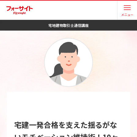
メニュー
宅地建物取引士
通信講座
宅建一発合格を支えた揺るがな
いモチベーション維持術！10ヶ