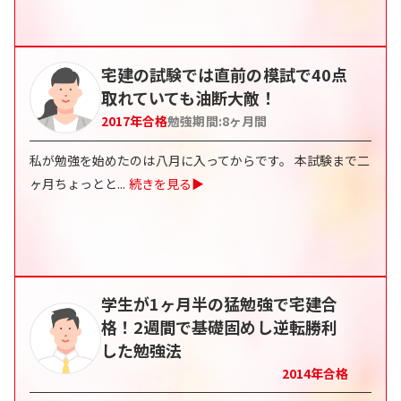
宅建の試験では直前の模試で40点
取れていても油断大敵！
2017
年合格
勉強期間:
8
ヶ月間
私が勉強を始めたのは八月に入ってからです。 本試験まで二
ヶ月ちょっとと
...
続きを見る▶
学生が1ヶ月半の猛勉強で宅建合
格！2週間で基礎固めし逆転勝利
した勉強法
2014
年合格