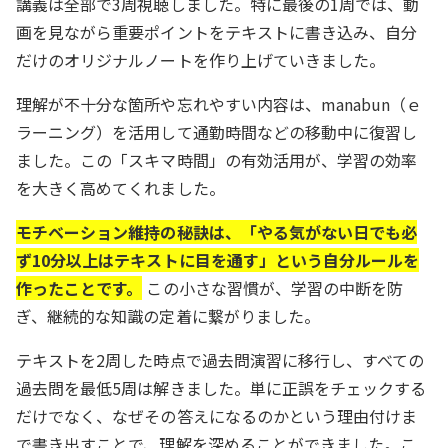
講義は全部で3周視聴しました。特に最後の1周では、動
画を見ながら重要ポイントをテキストに書き込み、自分
だけのオリジナルノートを作り上げていきました。
理解が不十分な箇所や忘れやすい内容は、manabun（ｅ
ラーニング）を活用して通勤時間などの移動中に復習し
ました。この「スキマ時間」の有効活用が、学習の効率
を大きく高めてくれました。
モチベーション維持の秘訣は、「やる気がない日でも必
ず10分以上はテキストに目を通す」という自分ルールを
作ったことです。
この小さな習慣が、学習の中断を防
ぎ、継続的な知識の定着に繋がりました。
テキストを2周した時点で過去問演習に移行し、すべての
過去問を最低5周は解きました。単に正誤をチェックする
だけでなく、なぜその答えになるのかという理由付けま
で書き出すことで、理解を深めることができました。こ