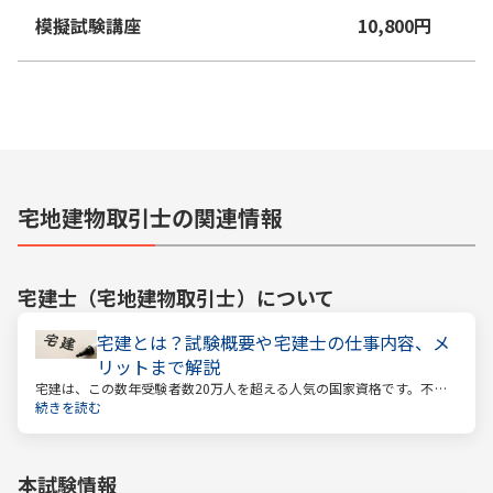
模擬試験講座
10,800
円
宅地建物取引士の関連情報
宅建士（宅地建物取引士）
について
宅建とは？試験概要や宅建士の仕事内容、メ
リットまで解説
宅建は、この数年受験者数20万人を超える人気の国家資格です。不動
産業に携わる人をはじめ、他業種、学生、主婦まで、さまざまな方が
続きを読む
受験をしています。この人気の理由は一体何なのでしょうか。
本試験情報