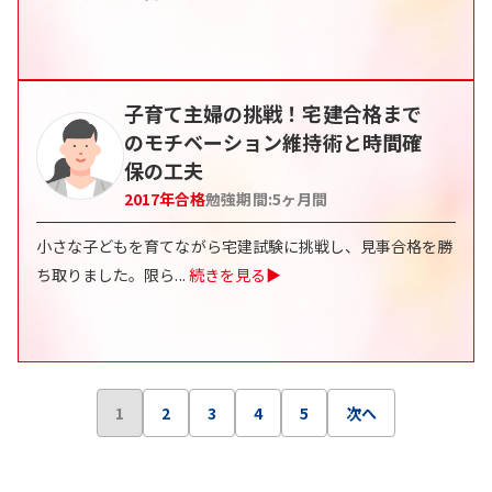
子育て主婦の挑戦！宅建合格まで
のモチベーション維持術と時間確
保の工夫
2017
年合格
勉強期間:
5ヶ月間
小さな子どもを育てながら宅建試験に挑戦し、見事合格を勝
ち取りました。限ら
...
続きを見る▶
1
2
3
4
5
次へ