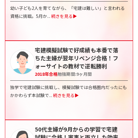
幼い子ども2人を育てながら、「宅建は難しい」と言われる
資格に挑戦。5月か
...
続きを見る▶
宅建模擬試験で好成績も本番で落
ちた主婦が翌年リベンジ合格！フ
ォーサイトの教材で逆転勝利
2018
年合格
勉強期間:
9ヶ月間
独学で宅建試験に挑戦し、模擬試験では合格圏内だったにも
かかわらず本試験で
...
続きを見る▶
50代主婦が9月からの学習で宅建
試験に合格！家事と両立した効率