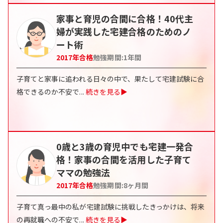
家事と育児の合間に合格！40代主
婦が実践した宅建合格のためのノ
ート術
2017
年合格
勉強期間:
1年間
子育てと家事に追われる日々の中で、果たして宅建試験に合
格できるのか不安で
...
続きを見る▶
0歳と3歳の育児中でも宅建一発合
格！家事の合間を活用した子育て
ママの勉強法
2017
年合格
勉強期間:
8ヶ月間
子育て真っ最中の私が宅建試験に挑戦したきっかけは、将来
の再就職への不安で
...
続きを見る▶