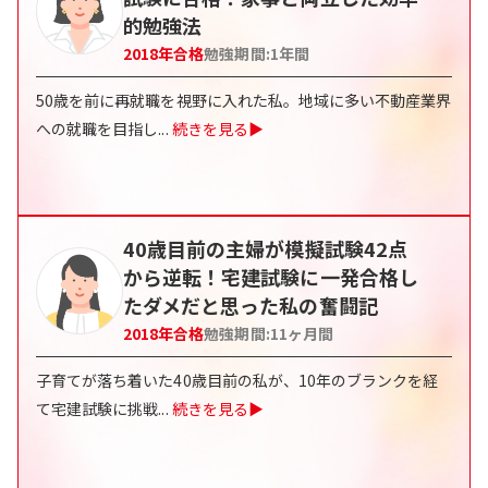
的勉強法
2018
年合格
勉強期間:
1年間
50歳を前に再就職を視野に入れた私。地域に多い不動産業界
への就職を目指し
...
続きを見る▶
40歳目前の主婦が模擬試験42点
から逆転！宅建試験に一発合格し
たダメだと思った私の奮闘記
2018
年合格
勉強期間:
11ヶ月間
子育てが落ち着いた40歳目前の私が、10年のブランクを経
て宅建試験に挑戦
...
続きを見る▶