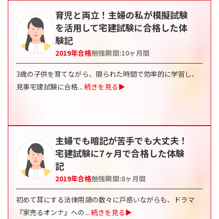
育児と両立！主婦の私が模擬試験
を活用して宅建試験に合格した体
験記
2019
年合格
勉強期間:
10ヶ月間
3歳の子供を育てながら、限られた時間で効率的に学習し、
見事宅建試験に合格
...
続きを見る▶
主婦でも暗記が苦手でも大丈夫！
宅建試験に7ヶ月で合格した体験
記
2019
年合格
勉強期間:
8ヶ月間
初めて耳にする法律用語の数々に戸惑いながらも、ドラマ
『家売るオンナ』への
...
続きを見る▶