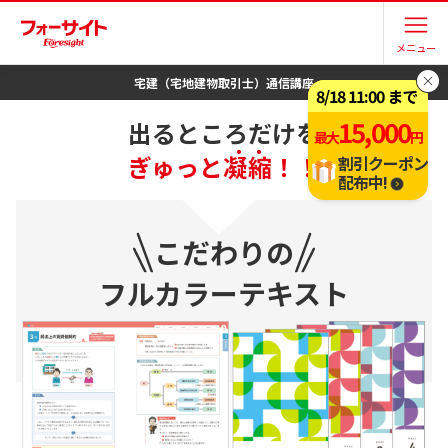
/takken/text/
メニュー
宅建（宅地建物取引士）
通信講座
8
/
18
11:00
まで
フルカラーテキスト
15,000
出るところだけを
最大
円
・ ・
ぎゅっと凝縮！！
割引クーポン
配布中!
こだわりの
フルカラーテキスト