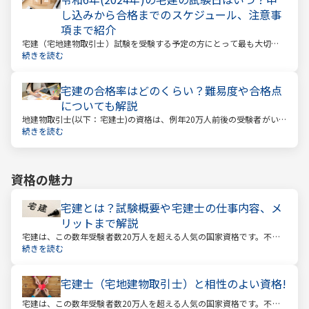
し込みから合格までのスケジュール、注意事
項まで紹介
宅建（宅地建物取引士）試験を受験する予定の方にとって最も大切な
情報は「試験日」です。いつから勉強を始めるか、もう始めているな
続きを読む
ら学習のペースが間に合うのかなど、受験を決めている方にとっては
気になる情報でもあります。
宅建の合格率はどのくらい？難易度や合格点
についても解説
地建物取引士(以下：宅建士)の資格は、例年20万人前後の受験者がいる
人気資格。 その試験の合格率は15～18%程度であり、過去10年の平均
続きを読む
合格率は16.3%となっています。
資格の魅力
宅建とは？試験概要や宅建士の仕事内容、メ
リットまで解説
宅建は、この数年受験者数20万人を超える人気の国家資格です。不動
産業に携わる人をはじめ、他業種、学生、主婦まで、さまざまな方が
続きを読む
受験をしています。この人気の理由は一体何なのでしょうか。
宅建士（宅地建物取引士）と相性のよい資格!
宅建は、この数年受験者数20万人を超える人気の国家資格です。不動