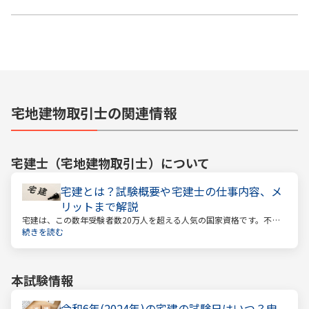
宅地建物取引士の関連情報
宅建士（宅地建物取引士）
について
宅建とは？試験概要や宅建士の仕事内容、メ
リットまで解説
宅建は、この数年受験者数20万人を超える人気の国家資格です。不動
産業に携わる人をはじめ、他業種、学生、主婦まで、さまざまな方が
続きを読む
受験をしています。この人気の理由は一体何なのでしょうか。
本試験情報
令和6年(2024年)の宅建の試験日はいつ？申