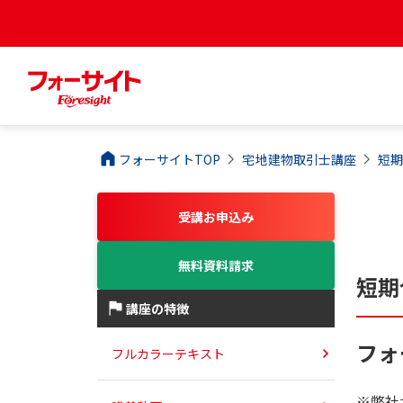
フォーサイトTOP
宅地建物取引士
講座
短
受講お申込み
無料資料請求
短期
講座の特徴
フォ
フルカラーテキスト
※弊社