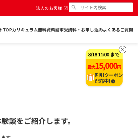
法人のお客様
トTOP
カリキュラム
無料資料請求
受講料・お申し込み
よくあるご質問
8
/
18
11:00
まで
15,000
最大
円
割引クーポン
配布中!
体験談をご紹介します。
います。