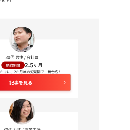
30
代
男性
/
会社員
2.5
ヶ月
勉強期間
かけに、2か月半の短期間で一発合格！
記事を見る
30
代
女性
/
専業主婦