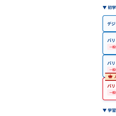
▼
初
デジ
バリ
一般
バリ
一般
バリ
一般
▼
学