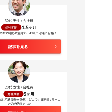
30
代
男性
/
会社員
4.5
ヶ月
勉強期間
スキマ時間の活用で、43点で宅建に合格！
記事を見る
20
代
女性
/
会社員
5
ヶ月
勉強期間
指し宅建受験を決意！どこでも出来るeラーニ
ングが便利でした