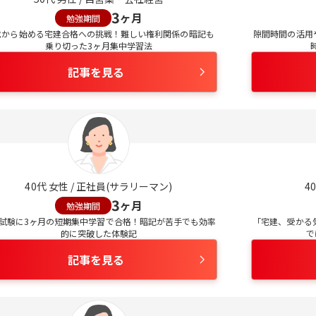
3
ヶ月
勉強期間
代から始める宅建合格への挑戦！難しい権利関係の暗記も
隙間時間の活用
乗り切った3ヶ月集中学習法
記事を見る
40
代
女性
/
正社員(サラリーマン)
40
3
ヶ月
勉強期間
試験に3ヶ月の短期集中学習で合格！暗記が苦手でも効率
「宅建、受かる
的に突破した体験記
で
記事を見る