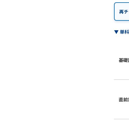
再チ
▼
単
基礎
直前