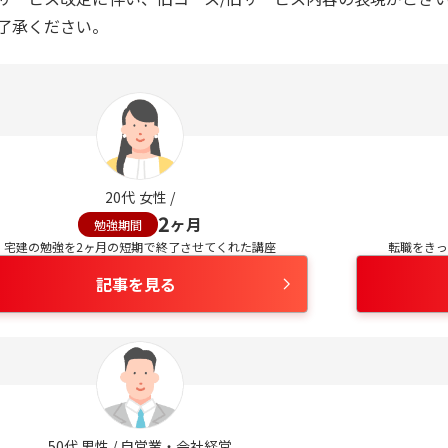
了承ください。
20
代
女性
/
2
ヶ月
勉強期間
宅建の勉強を2ヶ月の短期で終了させてくれた講座
転職をきっ
記事を見る
50
代
男性
/
自営業・会社経営