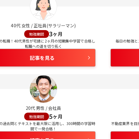
40
代
女性
/
正社員(サラリーマン)
3
ヶ月
勉強期間
の転機！40代男性が宅建に2ヶ月の短期集中学習で合格し
毎日の勉強と
転職への道を切り拓く
記事を見る
20
代
男性
/
会社員
5
ヶ月
勉強期間
の過去問とテキストを最大限に活用し、300時間の学習時
不動産業界を目
間で一発合格！