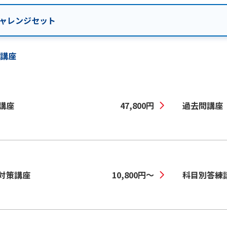
ャレンジセット
科講座
講座
47,800
円
過去問講座
対策講座
10,800
円
〜
科目別答練