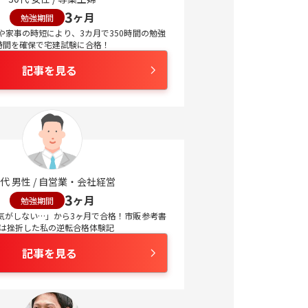
3
ヶ月
勉強期間
や家事の時短により、3カ月で350時間の勉強
時間を確保で宅建試験に合格！
記事を見る
代
男性
/
自営業・会社経営
3
ヶ月
勉強期間
気がしない…」から3ヶ月で合格！市販参考書
は挫折した私の逆転合格体験記
記事を見る