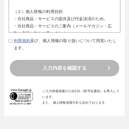
（２）個人情報の利用目的

・当社商品・サービスの提供及び代金決済のため。

・当社商品・サービスのご案内（メールマガジン・広
告・各種お知らせ等）のため。

・当社商品・サービスの改善・新規開発及びマーケテ
利用規約
及び、個人情報の取り扱いについて同意いたし
ィングのため。

ます。
・「特定商取引法に基づく表記」で禁じている行為な
どの調査のため。

入力内容を確認する
（３）個人情報の第三者提供について

取得した個人情報は法令等による場合を除き、ご本人
の同意なく、第三者に提供することはありません。

ご入力情報保護のためSSL（暗号化通信）を導入して
います。
また、
個人情報保護方針
も定めております。
（４）個人情報の取扱いの委託について

当社は個人情報の取扱いを委託することがあります。
委託にあたっては、委託先における個人情報の安全管
理が図られるよう、委託先に対する必要かつ適切な監