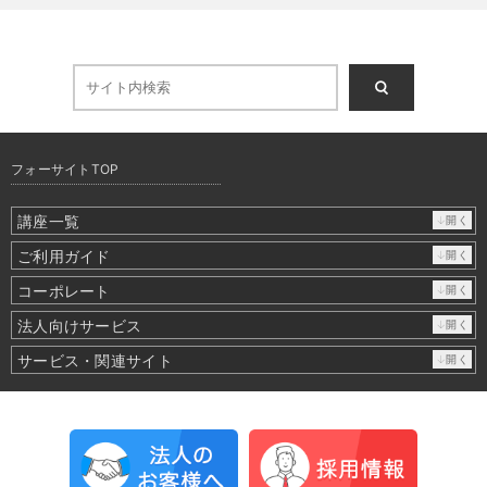
督を行います。

（５）個人情報を与えなかった場合に生じる結果

個人情報を与えることは任意です。個人情報に関する
情報の一部をご提供いただけない場合は、お問い合わ
せ内容に回答できない可能性があります。

フォーサイトTOP
（６）開示対象個人情報の開示等および問い合わせ窓
講座一覧
↓開く
口について

ご利用ガイド
↓開く
ご本人からの求めにより、当社が保有する開示対象個
人情報に関する開示、利用目的の通知、内容の訂正・
コーポレート
↓開く
追加または削除、利用停止、消去および第三者提供の
法人向けサービス
↓開く
停止(以下、開示等という)に応じます。

サービス・関連サイト
↓開く
開示等に応ずる窓口は、下記「当社の個人情報の取扱
いに関する苦情、相談等の問合せ先」を参照してくだ
さい。

（７）本人が容易に認識できない方法による個人情報