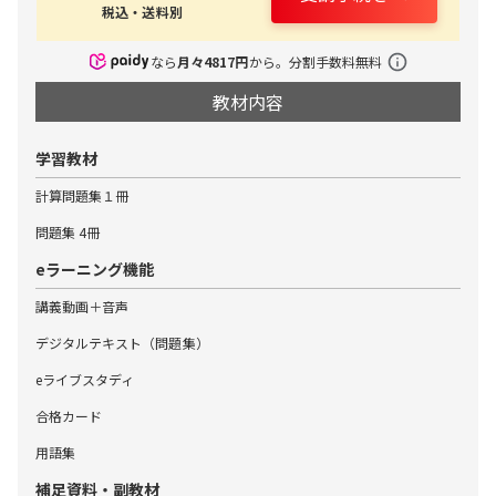
税込・送料別
なら
月々
4817
円
から。分割手数料無料
教材内容
学習教材
計算問題集１冊
問題集 4冊
eラーニング機能
講義動画＋音声
デジタルテキスト（問題集）
eライブスタディ
合格カード
用語集
補足資料・副教材