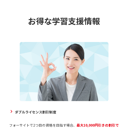
上記のカードがご利用いただけます。
新潟県、長野県
730円
受講お申し込み後にメールにてお支払総額をお知らせします。 お申し
富山県、石川県、福井県
730円
コンビニ払い
詳細
込み手続き後７日以内に、指定の銀行口座に、お振込ください。振込
お得な学習支援情報
静岡県、愛知県、三重県、岐阜県
730円
手数料は、お客様のご負担になります。
大阪府、京都府、滋賀県、奈良県、和歌山県、兵庫県
730円
あと払い（ペイディ）
詳細
お申し込み時に、ご希望のコンビニをご指定ください。 受講お申し込
岡山県、広島県、山口県、鳥取県、島根県
770円
み後にメールにて「お支払い情報」をお知らせします。 お申し込み手
香川県、愛媛県、徳島県、高知県
900円
楽天ペイ
詳細
続き後７日以内に、指定のコンビニエンスストアで、お支払いくださ
事前登録、クレジットカード不要の後払い決済サービスです。 お支払
福岡県、佐賀県、長崎県、熊本県、大分県、宮崎県、鹿
い。
900円
児島県
いは翌月27日までに、コンビニ払い・銀行振込・口座振替のいずれか
※お支払いの際は、手数料220円が発生します。
閉じる
沖縄県
2,300円
の方法でお支払いください。
ご利用には 楽天会員への登録が必要となります。 お支払い条件ならび
閉じる
に締め日および引落日は、楽天ペイでご利用になられた決済手段によ
り異なります。
※楽天ポイントが貯まるのは、楽天カード・楽天ポイント・楽天キャ
ッシュでのお支払いに限ります。
ダブルライセンス割引制度
フォーサイトで2つ目の資格を目指す場合、
最大10,000円引きの割引で