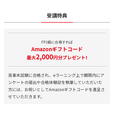
単科講座
受講特典
機能
２級
２級学科
２級実技
デジタル
講義動画＋音声
FP2級に合格すれば
○
○
○
Amazonギフトコード
2,000
デジタルテキスト
最大
円分プレゼント!
○
○
○
過去問再現演習
○
-
○
見事本試験に合格され、eラーニング上で期限内にア
ンケートの提出や合格体験記を執筆していただいた
過去問一問一答演習
-
-
○
方には、お祝いとしてAmazonギフトコードを進呈さ
せていただきます。
eライブスタディ
○
○
○
チェックテスト
○
-
○