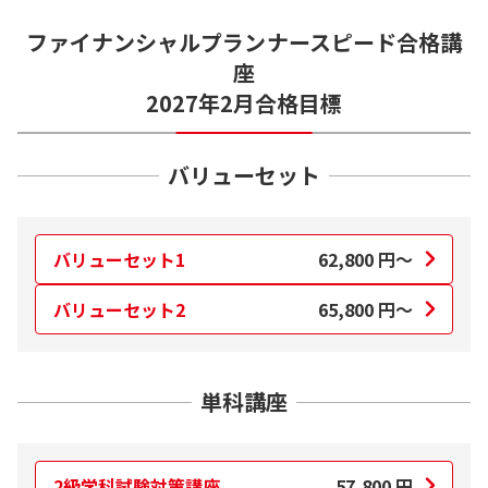
ファイナンシャルプランナースピード合格講
確認テスト
○
-
○
座
2027年2月合格目標
訂正情報
○
○
○
合格カード
バリューセット
○
○
○
用語集
○
○
○
バリューセット1
62,800
円～
学習スケジュール
-
-
○
バリューセット2
65,800
円～
ネット模擬試験
-
-
○
単科講座
2級学科試験対策講座
57,800
円