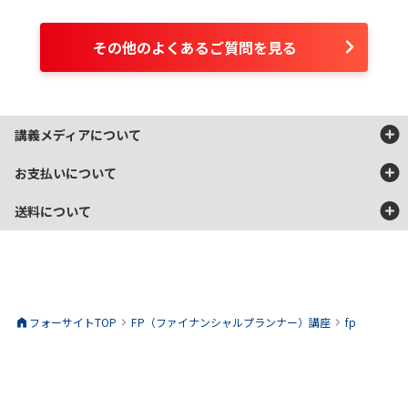
材発送可能となるまでeラーニングはご利用にな
DVDはバリューセットのDVDオプションのみに付
れませんのでご注意ください。
属します。
その他のよくあるご質問を見る
講義メディアについて
お支払いについて
DVD教材・動作環境についてのご注意点
送料について
弊社のDVD教材は、家庭用再生プレイヤーでの再生を目的として製作
以下のお支払方法がご利用いただけます。
しております。
地域
送料
パソコン・ゲーム機等による再生・動作の保証およびサポートは行っ
代金引換
詳細
北海道
1,900円
ておりません。何卒ご了承ください。
青森県、秋田県、岩手県
900円
教材到着時に現金にてお支払い。代引手数料は弊社が負担いたしま
閉じる
フォーサイトTOP
FP（ファイナンシャルプランナー）
講座
fp
クレジットカード
詳細
宮城県、山形県、福島県
770円
す。
茨城県、栃木県、埼玉県、千葉県、神奈川県、東京都、
730円
山梨県、群馬県
銀行振込
詳細