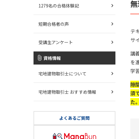
無
1279名の合格体験記
短期合格者の声
テ
サ
受講生アンケート
講
資格情報
を
学
宅地建物取引士について
隙
宅地建物取引士 おすすめ情報
須
た
よくあるご質問