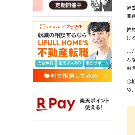
過
問
教
げ
ま
ん
前
合
め