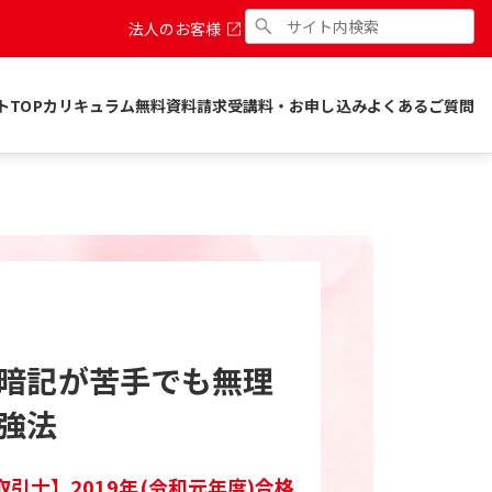
法人のお客様
トTOP
カリキュラム
無料資料請求
受講料・お申し込み
よくあるご質問
暗記が苦手でも無理
強法
引士】2019年(令和元年度)合格