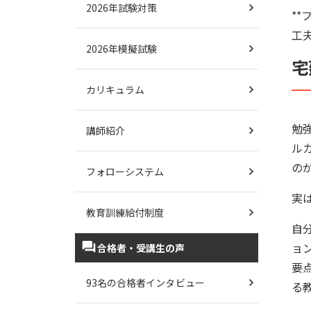
2026年試験対策
*
工
2026年模擬試験
宅
カリキュラム
勉
講師紹介
ル
の
フォローシステム
実
教育訓練給付制度
自
ョ
合格者・受講生の声
要
93名の合格者インタビュー
る