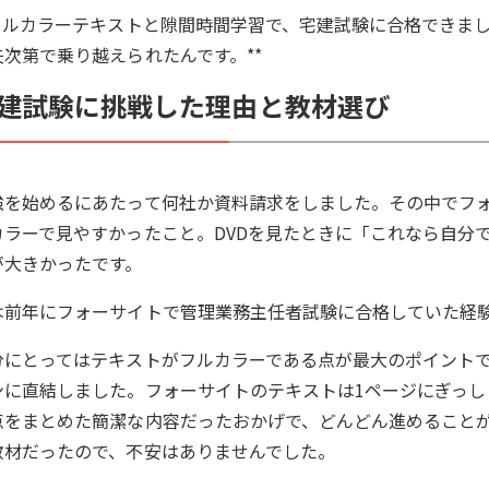
*フルカラーテキストと隙間時間学習で、宅建試験に合格できま
夫次第で乗り越えられたんです。**
建試験に挑戦した理由と教材選び
強を始めるにあたって何社か資料請求をしました。その中でフ
カラーで見やすかったこと。DVDを見たときに「これなら自分
が大きかったです。
は前年にフォーサイトで管理業務主任者試験に合格していた経
分にとってはテキストがフルカラーである点が最大のポイント
ンに直結しました。フォーサイトのテキストは1ページにぎっ
点をまとめた簡潔な内容だったおかげで、どんどん進めること
教材だったので、不安はありませんでした。