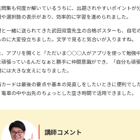
去問集も何度か解いているうちに、出題されやすいポイントが
題や選択肢の表示があり、効率的に学習を進められました。
材と一緒に送られてきた武田双雲先生の合格ポスターも、自宅
るのに大変役立ちました。文字で見ると気合いが入りますね。
た、アプリを開くと「ただいま○○○人がアプリを使って勉強
な頑張っているんだなぁと勝手に仲間意識ができ、「自分も頑
期には大きな支えになりました。
格カードは最後の要点や基本の見直しをしたいときに便利でし
、電車の中や出先のちょっとした空き時間で活用できました。
講師コメント