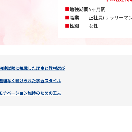
■
勉強期間
5ヶ月間
■
職業
正社員(サラリーマン
■
性別
女性
宅建試験に挑戦した理由と教材選び
無理なく続けられた学習スタイル
モチベーション維持のための工夫