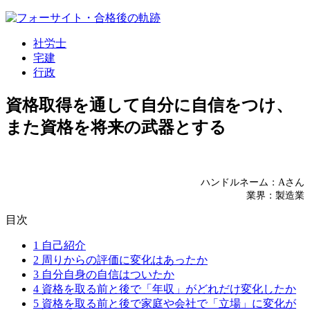
社労士
宅建
行政
資格取得を通して自分に自信をつけ、
また資格を将来の武器とする
ハンドルネーム：Aさん
業界：製造業
目次
1
自己紹介
2
周りからの評価に変化はあったか
3
自分自身の自信はついたか
4
資格を取る前と後で「年収」がどれだけ変化したか
5
資格を取る前と後で家庭や会社で「立場」に変化が