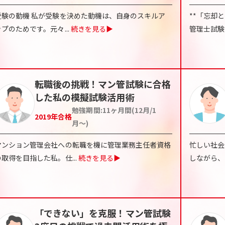
受験の動機 私が受験を決めた動機は、自身のスキルア
**「忘却
ップのためです。元々
...
続きを見る▶
管理士試験
転職後の挑戦！マン管試験に合格
した私の模擬試験活用術
勉強期間:
11ヶ月間(12月/1
2019
年合格
月〜)
マンション管理会社への転職を機に管理業務主任者資格
忙しい社会
の取得を目指した私。仕
...
続きを見る▶
しながら、
「できない」を克服！マン管試験