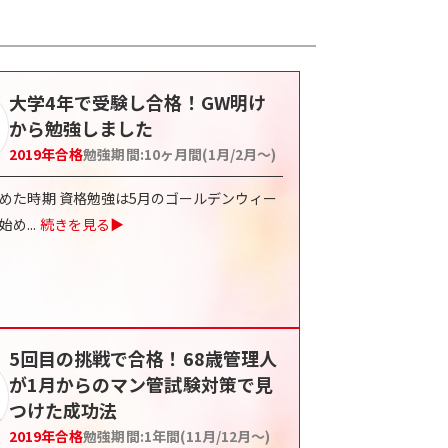
大学4年で受験し合格！GW明け
から勉強しました
2019
年合格
勉強期間:
10ヶ月間(1月/2月〜)
を始めた時期 資格勉強は5月のゴールデンウィー
始め
...
続きを見る▶
5回目の挑戦で合格！68歳管理人
が1月からのマン管試験対策で見
つけた成功法
2019
年合格
勉強期間:
1年間(11月/12月〜)