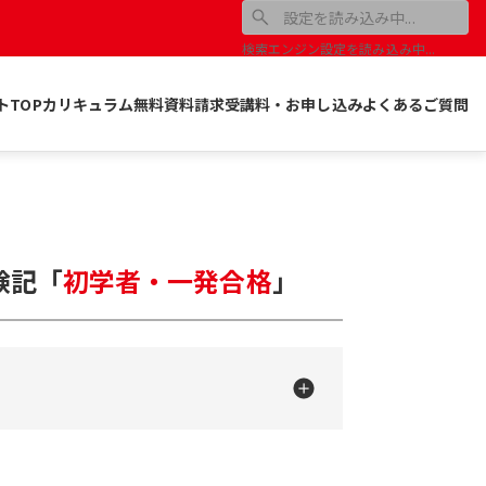
検索エンジン設定を読み込み中...
トTOP
カリキュラム
無料資料請求
受講料・お申し込み
よくあるご質問
験記
「
初学者・一発合格
」