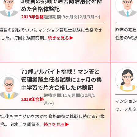
3度目の挑戦で過去問活用術を極
めた合格体験記
2019
年合格
勉強期間:
9ヶ月間(2月/3月〜)
3度目の挑戦でついにマンション管理士試験に合格でき
昨年の宅建
ました。毎回試験直前期
...
続きを見る▶
任者のW受
71歳アルバイト挑戦！マン管と
管理業務主任者試験に2ヶ月の集
中学習で片方合格した体験記
勉強期間:
11ヶ月間(12月/1
2019
年合格
マンション
月〜)
の、フルタ
定年後も生きがいを求めて資格取得に挑戦し続ける71歳
の私。宅建士や賃貸不
...
続きを見る▶