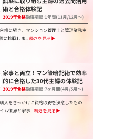
試験に取り組む主婦の過去問活用
術と合格体験記
2019
年合格
勉強期間:
1年間(11月/12月〜)
合格に続き、マンション管理士と管理業務主
験に挑戦しま
...
続きを見る▶
家事と両立！マン管暗記術で効率
的に合格した30代主婦の体験記
2019
年合格
勉強期間:
7ヶ月間(4月/5月〜)
購入をきっかけに資格取得を決意したもの
イム復帰と家事
...
続きを見る▶