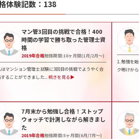
格体験記数：
138
マン管3回目の挑戦で合格！400
時間の学習で勝ち取った管理士資
格
2019
年合格
勉強期間:
10ヶ月間(1月/2月〜)
1. 勉強
私はマンション管理士試験に3回目の挑戦でようやく合
ク明けから
格することができました
...
続きを見る▶
7月末から勉強し合格！ストップ
ウォッチで計測しながら解きまし
た
2019
年合格
勉強期間:
5ヶ月間(6月/7月〜)