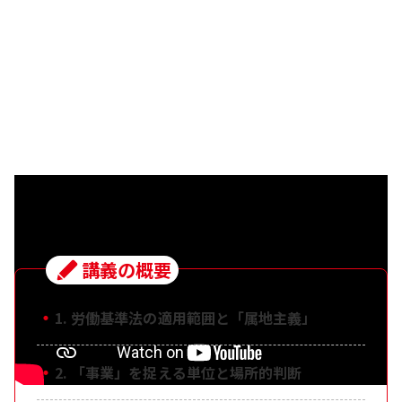
講義の概要
・
1. 労働基準法の適用範囲と「属地主義」
・
2. 「事業」を捉える単位と場所的判断