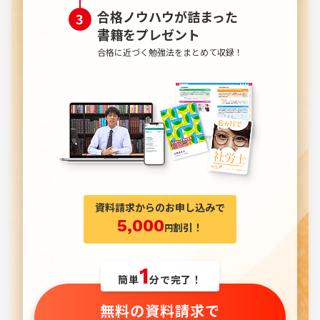
合格ノウハウが詰まった
書籍を
プレゼント
合格に近づく勉強法をまとめて収録！
資料請求からのお申し込みで
5,000
割引！
円
1
簡単
分で完了！
無料の資料請求で