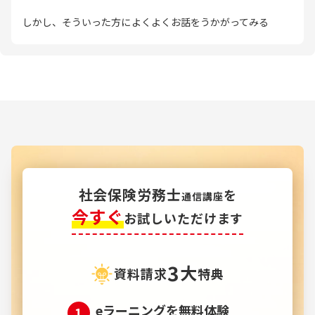
しかし、そういった方によくよくお話をうかがってみる
と、特定の科目の細かな論点に深入りしすぎて、先に進め
なくなってしまったというケースが多いようです。そこで、
教材執筆にあたっては、合格に必要な情報に絞って、スム
ーズに先に進めるように心がけました。
一人でも多くの方に、フォーサイトの教材を使って、しっ
かりと試験範囲を1周し終えたうえで、本試験に臨んでいた
だきたいと考えております。
社会保険労務士
を
通信講座
今すぐ
お試しいただけます
3
大
資料請求
特典
eラーニングを無料体験