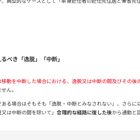
が、典型的なケースとして「単身赴任者の赴任先住居と帰省先
えるべき「逸脱」「中断」
は移動を中断した場合における、逸脱又は中断の間及びその後
ません。
である場合はそもそも「逸脱・中断とみなされない」、さらに
脱又は中断の間を除いて」
合理的な経路に復した後
から通勤と