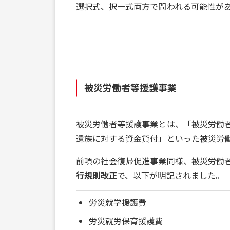
選択式、択一式両方で問われる可能性が
被災労働者等援護事業
被災労働者等援護事業とは、「被災労働
遺族に対する資金貸付」といった被災労
前項の社会復帰促進事業同様、被災労働
行規則改正
で、以下が明記されました。
労災就学援護費
労災就労保育援護費