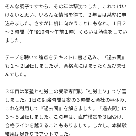
そんな調子ですから、その年は撃沈でした。これではい
けないと思い、いろんな情報を得て、２年目は某塾に申
込みました。さすがに机に向かうことにもなれ、１日２
～３時間（午後10時～午前１時）くらいは勉強をしてい
ました。
テープを聴いて論点をテキストに書き込み、『過去問』
も１～２回転しましたが、合格点にはまったく及びませ
んでした。
３年目は某塾と社労士の受験専門誌「社労士Ｖ」で学習
しました。1日の勉強時間は夜の３時間と会社の昼休み、
これを利用して『過去問』を解きました。『過去問』は
３～５回転しました。この年は、直前模試を３回受け、
合格ラインを越えることもありました。しかし、本試験
結果は足きりでアウトでした。