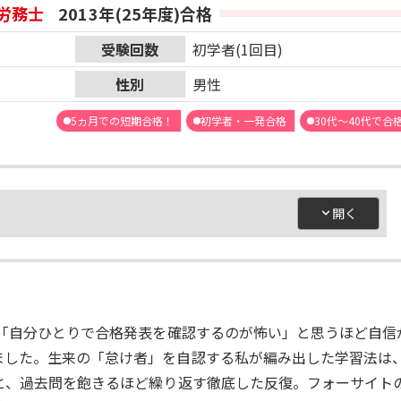
労務士
2013年(25年度)合格
受験回数
初学者(1回目)
性別
男性
5ヵ月での短期合格！
初学者・一発合格
30代～40代で合
。「自分ひとりで合格発表を確認するのが怖い」と思うほど自信
ました。生来の「怠け者」を自認する私が編み出した学習法は
と、過去問を飽きるほど繰り返す徹底した反復。フォーサイト