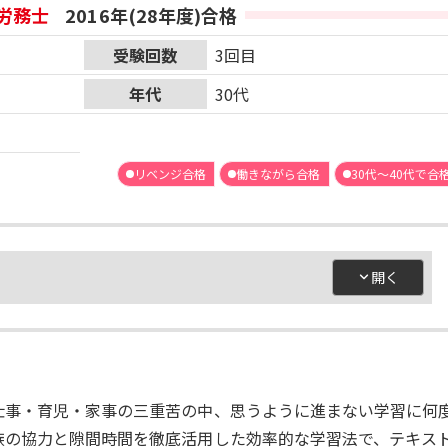
労務士
2016年(28年度)合格
受験回数
3回目
年代
30代
リベンジ合格
働きながら合格
30代～40代で合
仕事・育児・家事の三重苦の中、思うように進まない学習に何
族の協力と隙間時間を徹底活用した効率的な学習法で、テキス