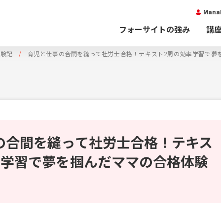
Man
フォーサイトの強み
講
体験記
育児と仕事の合間を縫って社労士合格！テキスト2周の効率学習で夢
の合間を縫って社労士合格！テキス
率学習で夢を掴んだママの合格体験