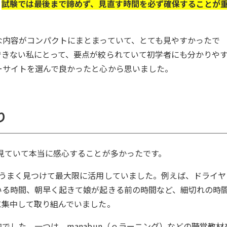
。
試験では最後まで諦めず、見直す時間を必ず確保することが
な内容がコンパクトにまとまっていて、とても見やすかったで
できない私にとって、要点が絞られていて初学者にも分かりや
ーサイトを選んで良かったと心から思いました。
り
見ていて本当に感心することが多かったです。
をうまく見つけて最大限に活用していました。例えば、ドライヤ
いる時間、朝早く起きて娘が起きる前の時間など、細切れの時
に集中して取り組んでいました。
でした。一つは、manabun（ｅラーニング）などの聴覚教材