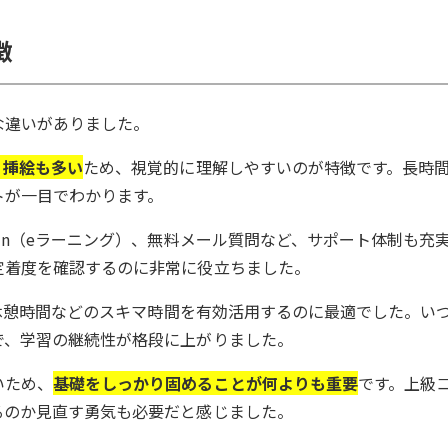
徴
な違いがありました。
、挿絵も多い
ため、視覚的に理解しやすいのが特徴です。長時
トが一目でわかります。
bun（eラーニング）、無料メール質問など、サポート体制も充
定着度を確認するのに非常に役立ちました。
間や休憩時間などのスキマ時間を有効活用するのに最適でした。い
で、学習の継続性が格段に上がりました。
いため、
基礎をしっかり固めることが何よりも重要
です。上級
るのか見直す勇気も必要だと感じました。