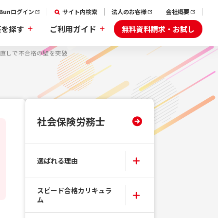
aBunログイン
サイト内検索
法人のお客様
会社概要
無料資料請求・お試し
座を探す
ご利用ガイド
見直しで不合格の壁を突破
社会保険労務士
選ばれる理由
スピード合格カリキュラ
ム